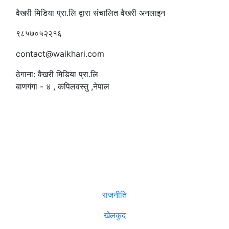
वैखरी मिडिया प्रा.लि द्वारा संचालित वैखरी अनलाइन
९८५७०५२२१६
contact@waikhari.com
ठेगाना: वैखरी मिडिया प्रा.लि
बाणगंगा - ४ , कपिलवस्तु ,नेपाल
सम्पादक
:
रमेश पौडेल
समाचार
राजनीति
खेलकुद