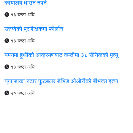
कार्यालय धाउन नपर्ने
१३ घण्टा अघि
उरुग्वेको प्रशिक्षकमा फोर्लान
१३ घण्टा अघि
यमनमा हुथीको आक्रमणबाट कम्तीमा ३८ सैनिकको मृत्यु
१३ घण्टा अघि
युगान्डाका स्टार फुटबलर डेभिड ओओरीको बीभत्स हत्या
२० घण्टा अघि