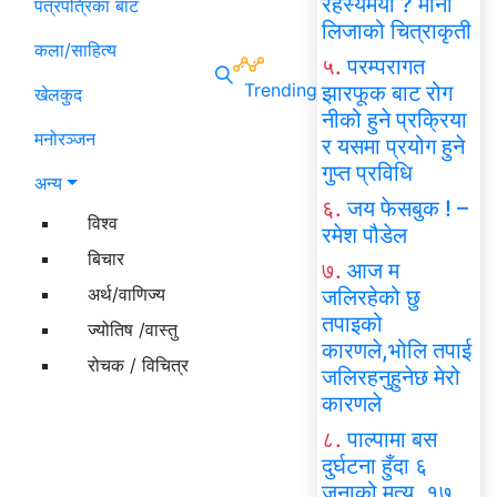
रहस्यमयी ? मोना
पत्रपत्रिका बाट
लिजाको चित्राकृती
कला/साहित्य
५.
परम्परागत
Trending
झारफूक बाट रोग
खेलकुद
नीको हुने प्रक्रिया
मनोरञ्जन
र यसमा प्रयोग हुने
गुप्त प्रविधि
अन्य
६.
जय फेसबुक ! –
विश्व
रमेश पौडेल
बिचार
७.
आज म
अर्थ/वाणिज्य
जलिरहेको छु
तपाइको
ज्योतिष /वास्तु
कारणले,भोलि तपाई
रोचक / विचित्र
जलिरहनुहुनेछ मेरो
कारणले
८.
पाल्पामा बस
दुर्घटना हुँदा ६
जनाको मृत्यु, १७