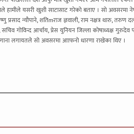
 चन्द्रकान्त पोखरेलले दशै आफु मात्र खुशी नभएर आम नेपालीले एकल
ेकाले हामीले यसरी खुशी साटासाट गरेको बताए । सो अवसरमा न
ष्णु प्रसाद न्यौपाने, शतिmराज ज्ञवाली, राम नक्षत्र थारु, तरुण द
, सचिव गोविन्द आर्चाय, प्रेस युनियन जिल्ला कोषाध्यक्ष गुरुदेव 
), हरि ढुङगाना लगायतले सो अवसरमा आाफनो धारणा राखेका थिए ।