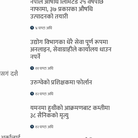
नेपाल औषधि लिमिटेड २५ वर्षपछि
नाफामा, ३७ प्रकारका औषधि
उत्पादनको तयारी
४ घण्टा अघि
उद्योग विभागका धेरै सेवा पूर्ण रूपमा
अनलाइन, सेवाग्राहीले कार्यालय धाउन
नपर्ने
११ घण्टा अघि
ासगं दशै
उरुग्वेको प्रशिक्षकमा फोर्लान
१२ घण्टा अघि
यमनमा हुथीको आक्रमणबाट कम्तीमा
३८ सैनिकको मृत्यु
१२ घण्टा अघि