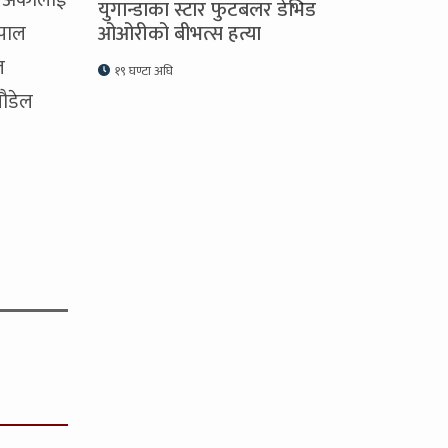
े अर्कालाई
युगान्डाका स्टार फुटबलर डेभिड
ेपाल
ओओरीको बीभत्स हत्या
ल
१९ घण्टा अघि
पौडेल