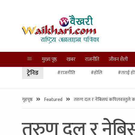
मुख्य पृष्ठ
खबर
राजनीति
जीवन शैली
ट्रेनिङ
#राजनीति
#होलि
#तराई हो
गृहपृष्ठ
Featured
तरुण दल र नेबिसघं कपिलवस्तुले 
तरुण दल र नेबिस