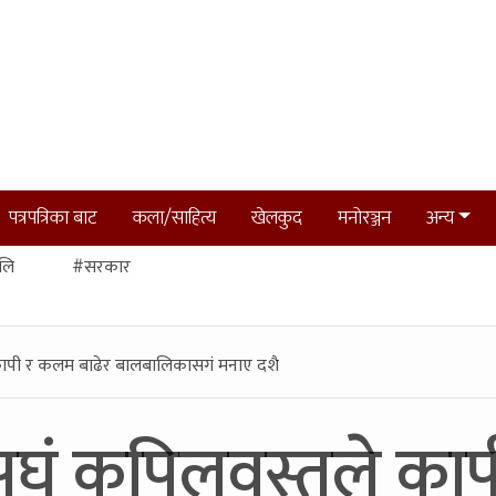
पत्रपत्रिका बाट
कला/साहित्य
खेलकुद
मनोरञ्जन
अन्य
लि
#सरकार
कापी र कलम बाढेर बालबालिकासगं मनाए दशै
घं कपिलवस्तुले का