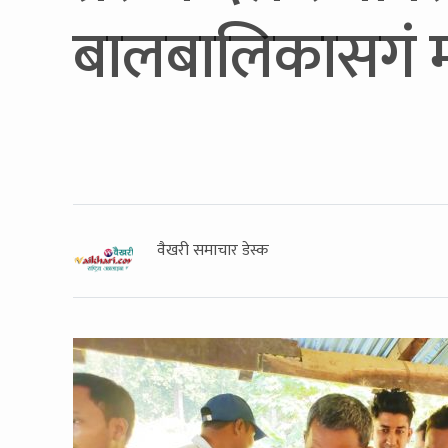
बालबालिकासगं 
वैखरी समाचार डेस्क