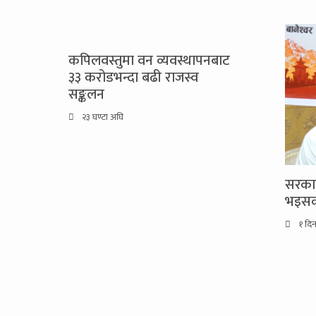
कपिलवस्तुमा वन व्यवस्थापनबाट
३३ करोडभन्दा बढी राजस्व
सङ्कलन
२३ घण्टा अघि
सरकार
भइसक्
१ दि