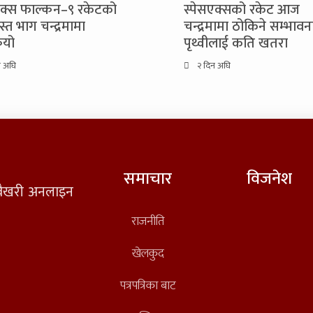
एक्स फाल्कन–९ रकेटको
स्पेसएक्सको रकेट आज
्रस्त भाग चन्द्रमामा
चन्द्रमामा ठोकिने सम्भावन
ियो
पृथ्वीलाई कति खतरा
न अघि
२ दिन अघि
समाचार
विजनेश
त वैखरी अनलाइन
राजनीति
खेलकुद
पत्रपत्रिका बाट