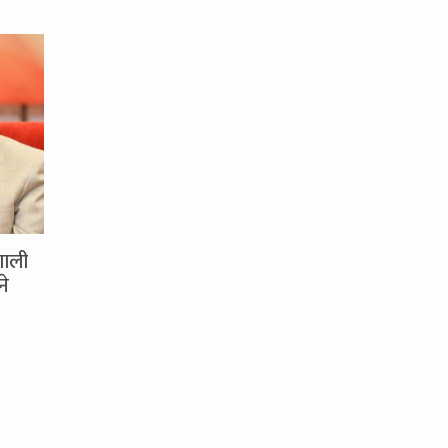
णाली
ने