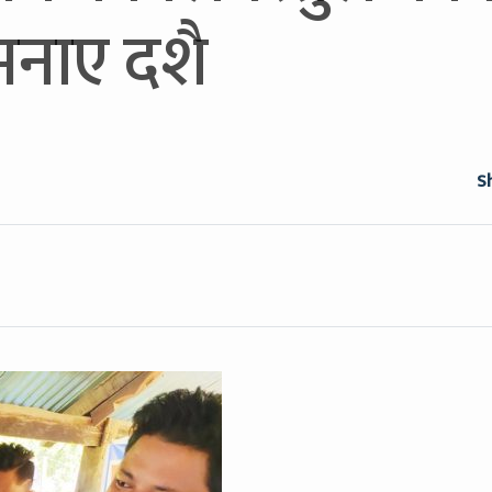
मनाए दशै
S