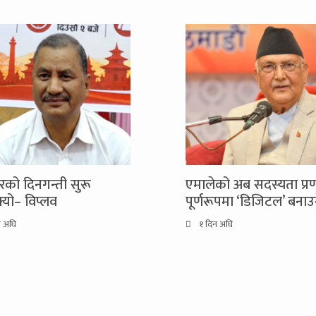
को दिनगन्ती सुरू
एमालेको अब सदस्यता प्र
यो– विप्लव
पूर्णरूपमा ‘डिजिटल’ बनाउ
न अघि
१ दिन अघि