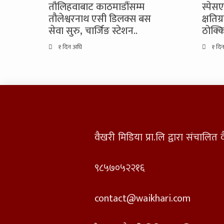
तौलिहवाबाट काठमाडौंसम्म
स्पेस
तौलेश्वरनाथ एसी डिलक्स बस
क्षतिग
सेवा सुरु, चार्जिङ स्टेशन..
ठोक्क
१ दिन अघि
१ दि
वैखरी मिडिया प्रा.लि द्वारा संचालि
९८५७०५२२१६
contact@waikhari.com