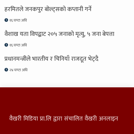
हरमितले जनकपुर बोल्ट्सको कप्तानी गर्ने
१६ घण्टा अघि
वैशाख यता विपद्बाट २०५ जनाको मृत्यु, ५ जना बेपत्ता
१६ घण्टा अघि
प्रधानमन्त्रीले भारतीय र चिनियाँ राजदूत भेट्दै
२४ घण्टा अघि
वैखरी मिडिया प्रा.लि द्वारा संचालित वैखरी अनलाइन