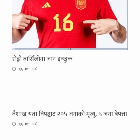
रोड्री बार्सिलोना जान इच्छुक
१६ घण्टा अघि
वैशाख यता विपद्बाट २०५ जनाको मृत्यु, ५ जना बेपत्ता
१६ घण्टा अघि