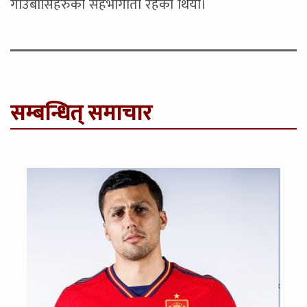
गाउँबासिहरुकाे सहभागीता रहेको थियाे।
सम्बन्धित् समाचार