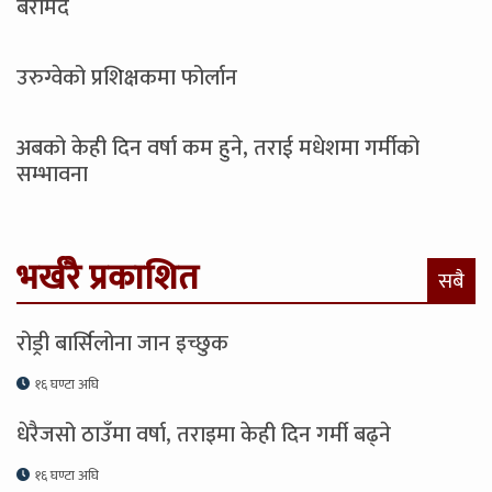
बरामद
उरुग्वेको प्रशिक्षकमा फोर्लान
अबको केही दिन वर्षा कम हुने, तराई मधेशमा गर्मीको
सम्भावना
भर्खरै प्रकाशित
सबै
रोड्री बार्सिलोना जान इच्छुक
१६ घण्टा अघि
धेरैजसो ठाउँमा वर्षा, तराइमा केही दिन गर्मी बढ्ने
१६ घण्टा अघि