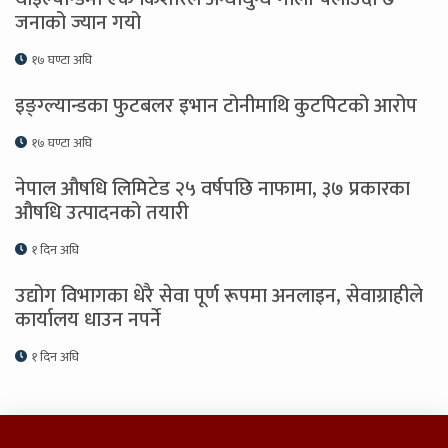
जनाको ज्यान गयो
१७ घण्टा अघि
इङ्ग्ल्यान्डका फुटबलर इभान टोनीमाथि कुटपिटको आरोप
१७ घण्टा अघि
नेपाल औषधि लिमिटेड २५ वर्षपछि नाफामा, ३७ प्रकारका
औषधि उत्पादनको तयारी
१ दिन अघि
उद्योग विभागका धेरै सेवा पूर्ण रूपमा अनलाइन, सेवाग्राहीले
कार्यालय धाउन नपर्ने
१ दिन अघि