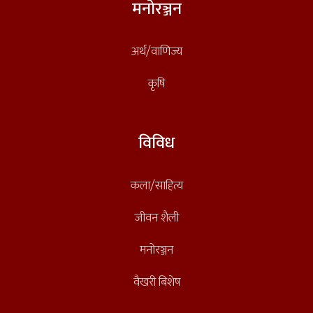
मनोरञ्जन
अर्थ/वाणिज्य
कृषि
विविध
कला/साहित्य
जीवन शैली
मनोरञ्जन
वैखरी बिशेष