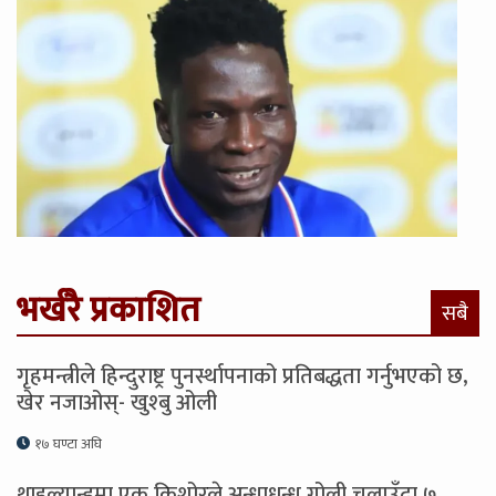
भर्खरै प्रकाशित
सबै
गृहमन्त्रीले हिन्दुराष्ट्र पुनर्स्थापनाको प्रतिबद्धता गर्नुभएको छ,
खेर नजाओस्- खुश्बु ओली
१७ घण्टा अघि
थाइल्यान्डमा एक किशोरले अन्धाधुन्ध गोली चलाउँदा ७