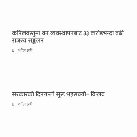
कपिलवस्तुमा वन व्यवस्थापनबाट ३३ करोडभन्दा बढी
राजस्व सङ्कलन
२ दिन अघि
सरकारको दिनगन्ती सुरू भइसक्यो– विप्लव
२ दिन अघि