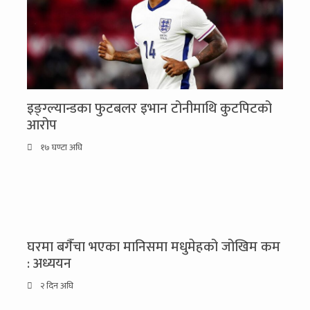
इङ्ग्ल्यान्डका फुटबलर इभान टोनीमाथि कुटपिटको
आरोप
१७ घण्टा अघि
घरमा बगैँचा भएका मानिसमा मधुमेहको जोखिम कम
: अध्ययन
२ दिन अघि