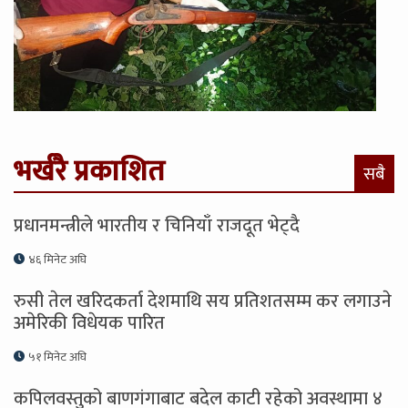
भर्खरै प्रकाशित
सबै
प्रधानमन्त्रीले भारतीय र चिनियाँ राजदूत भेट्दै
४६ मिनेट अघि
रुसी तेल खरिदकर्ता देशमाथि सय प्रतिशतसम्म कर लगाउने
अमेरिकी विधेयक पारित
५१ मिनेट अघि
कपिलवस्तुको बाणगंगाबाट बदेल काटी रहेको अवस्थामा ४