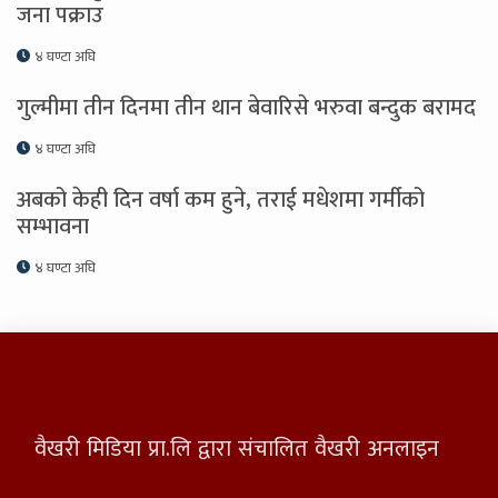
जना पक्राउ
४ घण्टा अघि
गुल्मीमा तीन दिनमा तीन थान बेवारिसे भरुवा बन्दुक बरामद
४ घण्टा अघि
अबको केही दिन वर्षा कम हुने, तराई मधेशमा गर्मीको
सम्भावना
४ घण्टा अघि
वैखरी मिडिया प्रा.लि द्वारा संचालित वैखरी अनलाइन