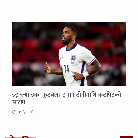
इङ्ग्ल्यान्डका फुटबलर इभान टोनीमाथि कुटपिटको
आरोप
१ दिन अघि