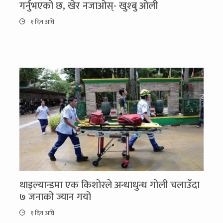
गर्नुभएको छ, खेर नजाओस्- खुश्बु ओली
१ दिन अघि
थाइल्यान्डमा एक किशोरले अन्धाधुन्ध गोली चलाउँदा
७ जनाको ज्यान गयो
१ दिन अघि