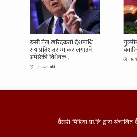
रुसी तेल खरिदकर्ता देशमाथि
गुल्म
सय प्रतिशतसम्म कर लगाउने
बेवार
अमेरिकी विधेयक..
१७ घ
१४ घण्टा अघि
वैखरी मिडिया प्रा.लि द्वारा संचालि