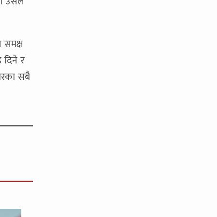
ा उसले
 समक्ष
 दिने र
वारका सबै