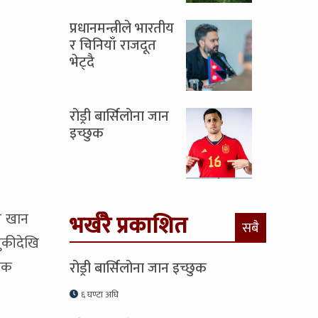
प्रधानमन्त्रीले भारतीय
र चिनियाँ राजदूत
भेट्दै
रोड्री बार्सिलोना जान
इच्छुक
ज खान
भर्खरै प्रकाशित
सबै
लुकीदेखि
ायक
रोड्री बार्सिलोना जान इच्छुक
६ घण्टा अघि