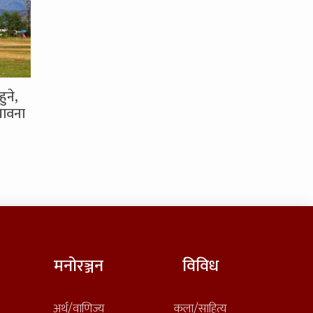
ुने,
भावना
मनोरञ्जन
विविध
अर्थ/वाणिज्य
कला/साहित्य