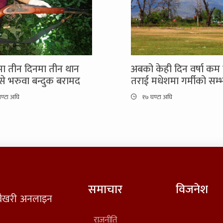
ीमा तीन दिनमा तीन थान
अबको केही दिन वर्षा कम ह
िसे भरुवा बन्दुक बरामद
तराई मधेशमा गर्मीको सम्
ण्टा अघि
१७ घण्टा अघि
समाचार
विजनेश
त वैखरी अनलाइन
राजनीति