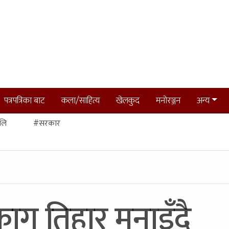
पत्रपत्रिका बाट
कला/साहित्य
खेलकुद
मनोरञ्जन
अन्य
लि
#सरकार
ाग तिहार मनाइँदै