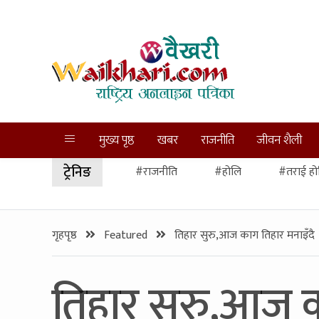
मुख्य पृष्ठ
खबर
राजनीति
जीवन शैली
ट्रेनिङ
#राजनीति
#होलि
#तराई हो
गृहपृष्ठ
Featured
तिहार सुरु,आज काग तिहार मनाइँदै
तिहार सुरु,आज क