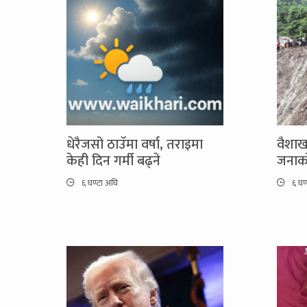
धेरैजसो ठाउँमा वर्षा, तराइमा
वैशाख
केही दिन गर्मी बढ्ने
जनाको 
६ घण्टा अघि
६ घण