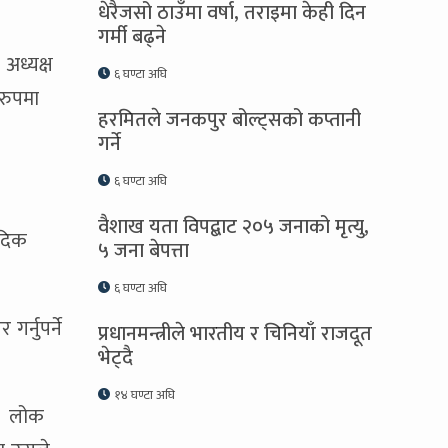
धेरैजसो ठाउँमा वर्षा, तराइमा केही दिन
गर्मी बढ्ने
अध्यक्ष
६ घण्टा अघि
रुपमा
हरमितले जनकपुर बोल्ट्सको कप्तानी
गर्ने
६ घण्टा अघि
वैशाख यता विपद्बाट २०५ जनाको मृत्यु,
ैदिक
५ जना बेपत्ता
६ घण्टा अघि
र्नुपर्ने
प्रधानमन्त्रीले भारतीय र चिनियाँ राजदूत
भेट्दै
१४ घण्टा अघि
ो। लोक