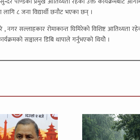
ष सुन्दर पाण्डेको प्रमुख आतिथ्यता रहेको उक्त कार्यक्रमबाट आगा
का लागि ८ जना विद्यार्थी छनौट भएका छन् ।
िरे , नगर सल्लाहकार रोमाकान्त घिमिरेको विशिष्ट आतिथ्यता रह
्यक्रमको सञ्चालन डिबि थापाले गर्नुभएको थियोे ।