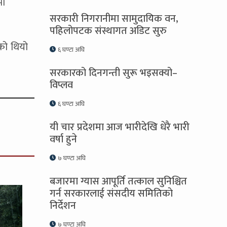
मी
सरकारी निगरानीमा सामुदायिक वन,
पहिलोपटक संस्थागत अडिट सुरु
ेको थियो
६ घण्टा अघि
सरकारको दिनगन्ती सुरू भइसक्यो–
विप्लव
६ घण्टा अघि
यी चार प्रदेशमा आज भारीदेखि धेरै भारी
वर्षा हुने
७ घण्टा अघि
बजारमा ग्यास आपूर्ति तत्काल सुनिश्चित
गर्न सरकारलाई संसदीय समितिकाे
निर्देशन
७ घण्टा अघि