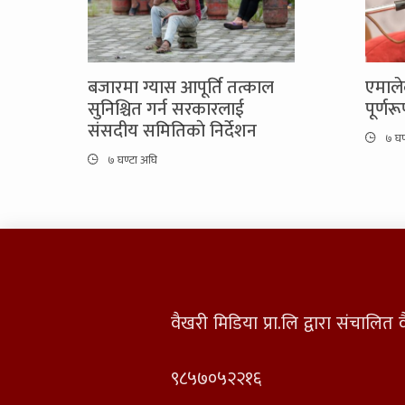
बजारमा ग्यास आपूर्ति तत्काल
एमाले
सुनिश्चित गर्न सरकारलाई
पूर्ण
संसदीय समितिकाे निर्देशन
७ घण
७ घण्टा अघि
वैखरी मिडिया प्रा.लि द्वारा संचालि
९८५७०५२२१६