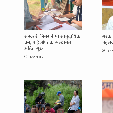
सरकारी निगरानीमा सामुदायिक
सरकार
वन, पहिलोपटक संस्थागत
भइसक्
अडिट सुरु
६ घण
६ घण्टा अघि