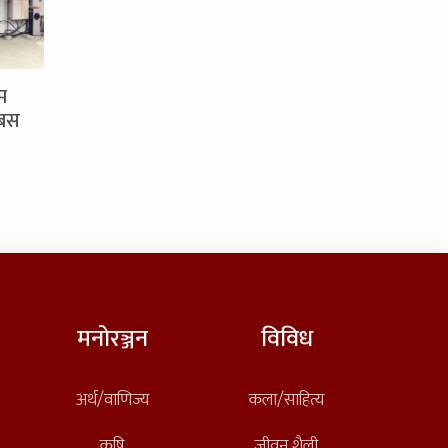
म
 बस
मनोरञ्जन
विविध
अर्थ/वाणिज्य
कला/साहित्य
कृषि
जीवन शैली