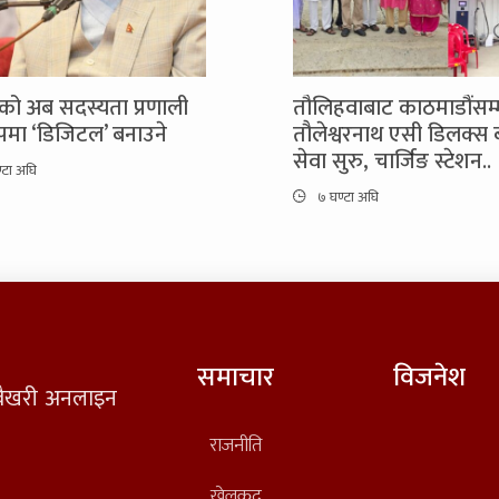
को अब सदस्यता प्रणाली
तौलिहवाबाट काठमाडौंसम्
रूपमा ‘डिजिटल’ बनाउने
तौलेश्वरनाथ एसी डिलक्स
सेवा सुरु, चार्जिङ स्टेशन..
्टा अघि
७ घण्टा अघि
समाचार
विजनेश
त वैखरी अनलाइन
राजनीति
खेलकुद