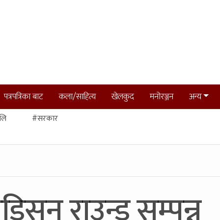
पत्रपत्रिका बाट
कला/साहित्य
खेलकुद
मनोरञ्जन
अन्य
लि
#सरकार
िसन राउन्ड सम्पन्न