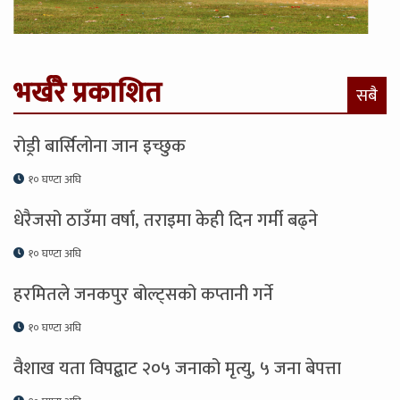
भर्खरै प्रकाशित
सबै
रोड्री बार्सिलोना जान इच्छुक
१० घण्टा अघि
धेरैजसो ठाउँमा वर्षा, तराइमा केही दिन गर्मी बढ्ने
१० घण्टा अघि
हरमितले जनकपुर बोल्ट्सको कप्तानी गर्ने
१० घण्टा अघि
वैशाख यता विपद्बाट २०५ जनाको मृत्यु, ५ जना बेपत्ता