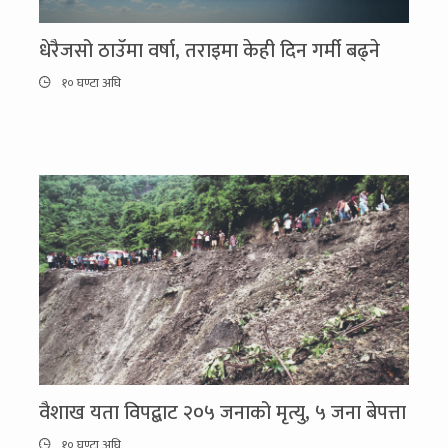
धेरैजसो ठाउँमा वर्षा, तराइमा केही दिन गर्मी बढ्ने
१० घण्टा अघि
वैशाख यता विपद्बाट २०५ जनाको मृत्यु, ५ जना बेपत्ता
१० घण्टा अघि