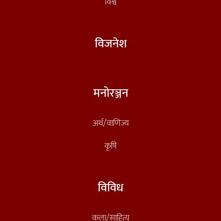
विश्व
विजनेश
मनोरञ्जन
अर्थ/वाणिज्य
कृषि
विविध
कला/साहित्य