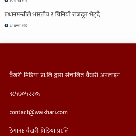
१० घण्टा अघि
प्रधानमन्त्रीले भारतीय र चिनियाँ राजदूत भेट्दै
१८ घण्टा अघि
वैखरी मिडिया प्रा.लि द्वारा संचालित वैखरी अनलाइन
९८५७०५२२१६
contact@waikhari.com
ठेगाना: वैखरी मिडिया प्रा.लि