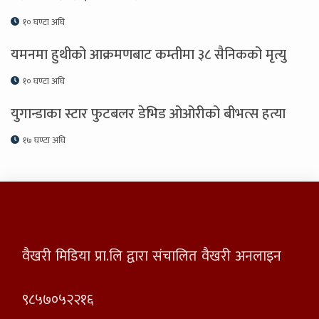
१० घण्टा अघि
यमनमा हुथीको आक्रमणबाट कम्तीमा ३८ सैनिकको मृत्यु
१० घण्टा अघि
युगान्डाका स्टार फुटबलर डेभिड ओओरीको बीभत्स हत्या
१७ घण्टा अघि
वैखरी मिडिया प्रा.लि द्वारा संचालित वैखरी अनलाइन
९८५७०५२२१६