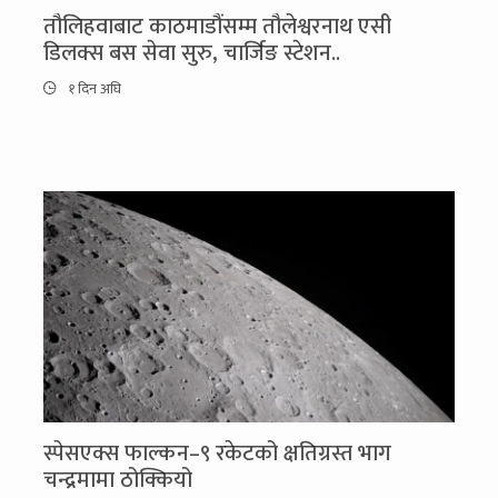
तौलिहवाबाट काठमाडौंसम्म तौलेश्वरनाथ एसी
डिलक्स बस सेवा सुरु, चार्जिङ स्टेशन..
१ दिन अघि
स्पेसएक्स फाल्कन–९ रकेटको क्षतिग्रस्त भाग
चन्द्रमामा ठोक्कियो