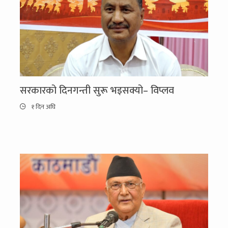
सरकारको दिनगन्ती सुरू भइसक्यो– विप्लव
१ दिन अघि