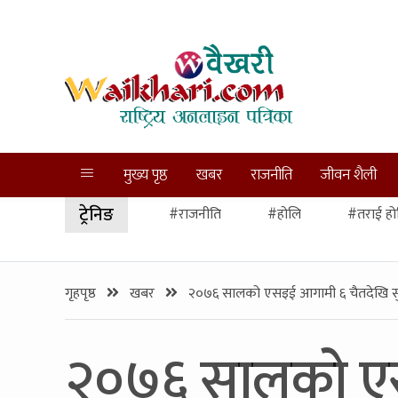
मुख्य पृष्ठ
खबर
राजनीति
जीवन शैली
ट्रेनिङ
#राजनीति
#होलि
#तराई हो
गृहपृष्ठ
खबर
२०७६ सालको एसइई आगामी ६ चैतदेखि सुर
२०७६ सालको एसइ