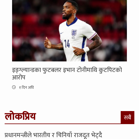
इङ्ग्ल्यान्डका फुटबलर इभान टोनीमाथि कुटपिटको
आरोप
१ दिन अघि
लोकप्रिय
सबै
प्रधानमन्त्रीले भारतीय र चिनियाँ राजदूत भेट्दै