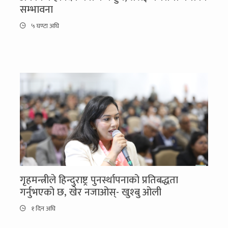
सम्भावना
५ घण्टा अघि
गृहमन्त्रीले हिन्दुराष्ट्र पुनर्स्थापनाको प्रतिबद्धता
गर्नुभएको छ, खेर नजाओस्- खुश्बु ओली
१ दिन अघि