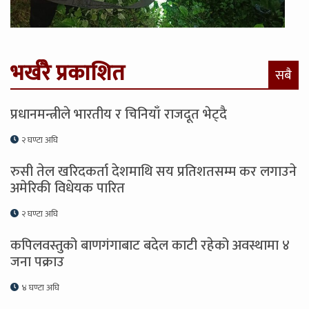
भर्खरै प्रकाशित
सबै
प्रधानमन्त्रीले भारतीय र चिनियाँ राजदूत भेट्दै
२ घण्टा अघि
रुसी तेल खरिदकर्ता देशमाथि सय प्रतिशतसम्म कर लगाउने
अमेरिकी विधेयक पारित
२ घण्टा अघि
कपिलवस्तुको बाणगंगाबाट बदेल काटी रहेको अवस्थामा ४
जना पक्राउ
४ घण्टा अघि