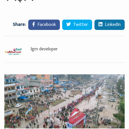
Share:
Facebook
Twitter
LinkedIn
lgm developer