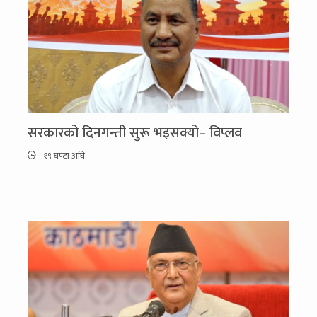
सरकारको दिनगन्ती सुरू भइसक्यो– विप्लव
१९ घण्टा अघि