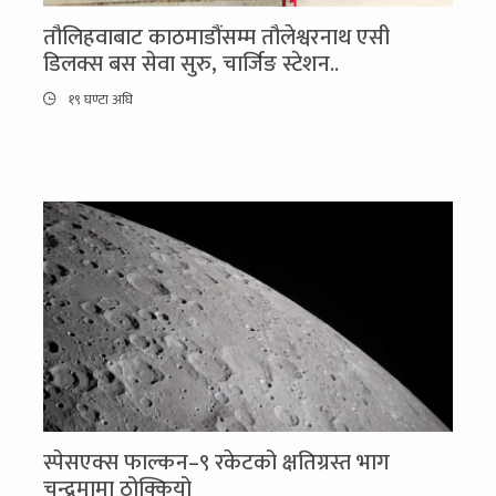
तौलिहवाबाट काठमाडौंसम्म तौलेश्वरनाथ एसी
डिलक्स बस सेवा सुरु, चार्जिङ स्टेशन..
१९ घण्टा अघि
स्पेसएक्स फाल्कन–९ रकेटको क्षतिग्रस्त भाग
चन्द्रमामा ठोक्कियो