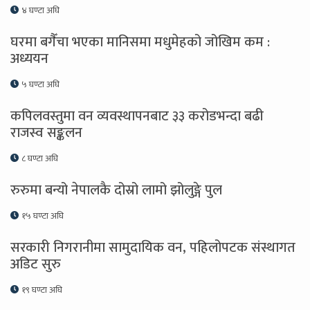
४ घण्टा अघि
घरमा बगैँचा भएका मानिसमा मधुमेहको जोखिम कम :
अध्ययन
५ घण्टा अघि
कपिलवस्तुमा वन व्यवस्थापनबाट ३३ करोडभन्दा बढी
राजस्व सङ्कलन
८ घण्टा अघि
रुरुमा बन्यो नेपालकै दोस्रो लामो झोलुङ्गे पुल
१५ घण्टा अघि
सरकारी निगरानीमा सामुदायिक वन, पहिलोपटक संस्थागत
अडिट सुरु
१९ घण्टा अघि