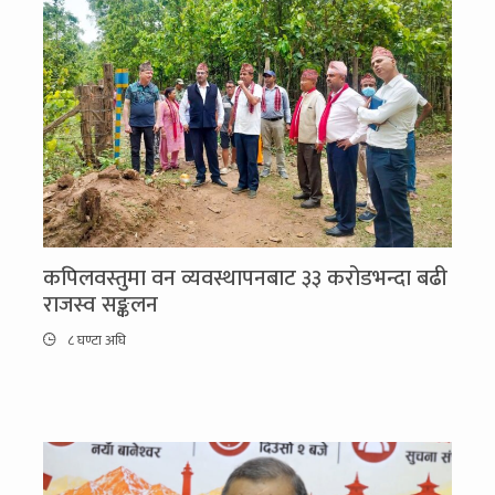
कपिलवस्तुमा वन व्यवस्थापनबाट ३३ करोडभन्दा बढी
राजस्व सङ्कलन
८ घण्टा अघि