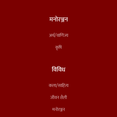
मनोरञ्जन
अर्थ/वाणिज्य
कृषि
विविध
कला/साहित्य
जीवन शैली
मनोरञ्जन