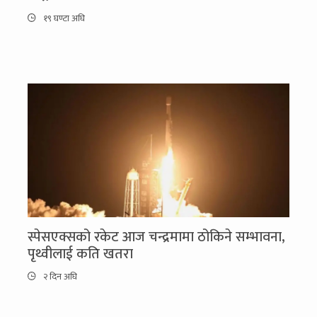
१९ घण्टा अघि
स्पेसएक्सको रकेट आज चन्द्रमामा ठोकिने सम्भावना,
पृथ्वीलाई कति खतरा
२ दिन अघि