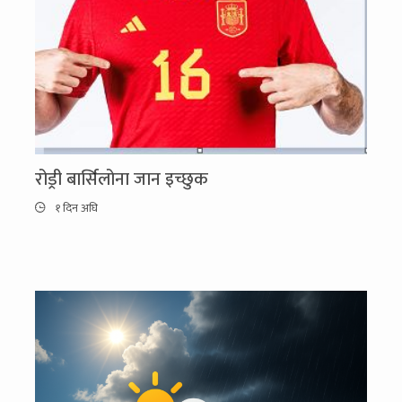
रोड्री बार्सिलोना जान इच्छुक
१ दिन अघि