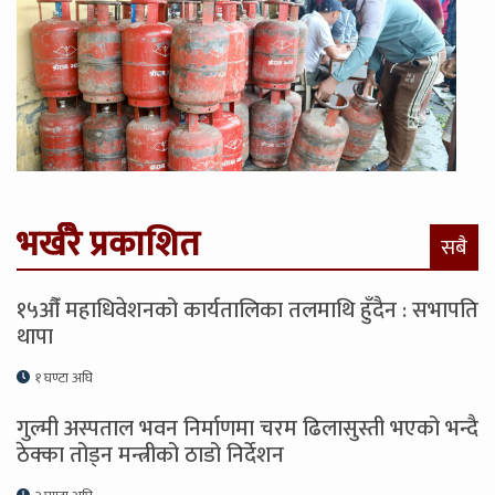
भर्खरै प्रकाशित
सबै
१५औँ महाधिवेशनको कार्यतालिका तलमाथि हुँदैन : सभापति
थापा
१ घण्टा अघि
गुल्मी अस्पताल भवन निर्माणमा चरम ढिलासुस्ती भएको भन्दै
ठेक्का तोड्न मन्त्रीको ठाडो निर्देशन