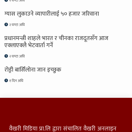
२ घण्टा अघि
ग्यास लुकाउने व्यापारीलाई ५० हजार जरिवाना
२ घण्टा अघि
प्रधानमन्त्री शाहले भारत र चीनका राजदूतसँग आज
एक्लाएक्लै भेटवार्ता गर्ने
२ घण्टा अघि
रोड्री बार्सिलोना जान इच्छुक
१ दिन अघि
वैखरी मिडिया प्रा.लि द्वारा संचालित वैखरी अनलाइन