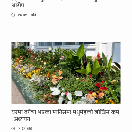
आरोप
१४ घण्टा अघि
घरमा बगैँचा भएका मानिसमा मधुमेहको जोखिम कम
: अध्ययन
२ दिन अघि