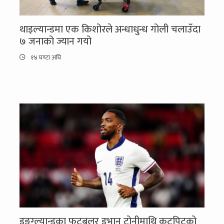
थाइल्यान्डमा एक किशोरले अन्धाधुन्ध गोली चलाउँदा
७ जनाको ज्यान गयो
१४ घण्टा अघि
इङ्ग्ल्यान्डका फुटबलर इभान टोनीमाथि कुटपिटको