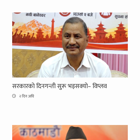
सरकारको दिनगन्ती सुरू भइसक्यो– विप्लव
२ दिन अघि