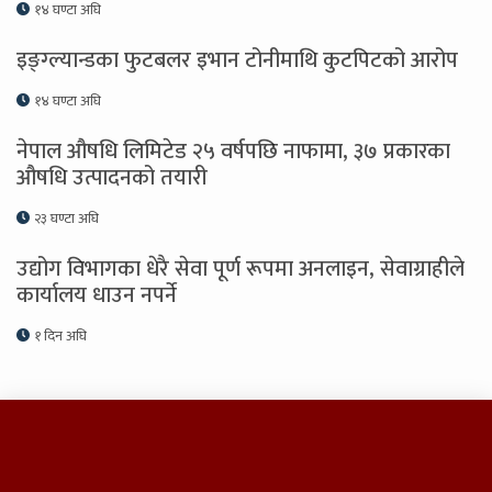
१४ घण्टा अघि
इङ्ग्ल्यान्डका फुटबलर इभान टोनीमाथि कुटपिटको आरोप
१४ घण्टा अघि
नेपाल औषधि लिमिटेड २५ वर्षपछि नाफामा, ३७ प्रकारका
औषधि उत्पादनको तयारी
२३ घण्टा अघि
उद्योग विभागका धेरै सेवा पूर्ण रूपमा अनलाइन, सेवाग्राहीले
कार्यालय धाउन नपर्ने
१ दिन अघि