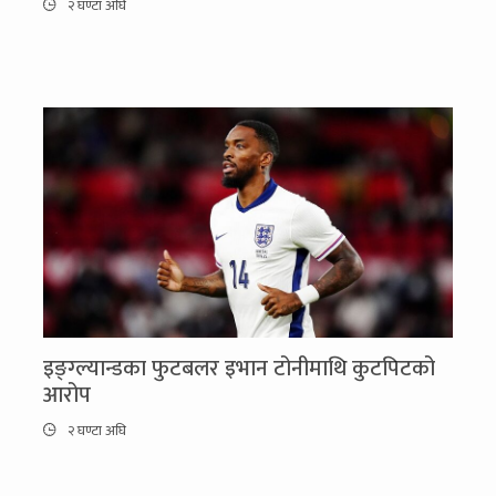
२ घण्टा अघि
इङ्ग्ल्यान्डका फुटबलर इभान टोनीमाथि कुटपिटको
आरोप
२ घण्टा अघि