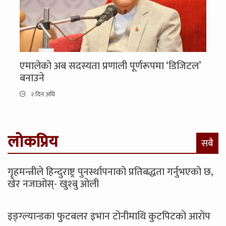
एमालेको अब सदस्यता प्रणाली पूर्णरूपमा ‘डिजिटल’
बनाउने
२ दिन अघि
लोकप्रिय
सबै
गृहमन्त्रीले हिन्दुराष्ट्र पुनर्स्थापनाको प्रतिबद्धता गर्नुभएको छ,
खेर नजाओस्- खुश्बु ओली
इङ्ग्ल्यान्डका फुटबलर इभान टोनीमाथि कुटपिटको आरोप