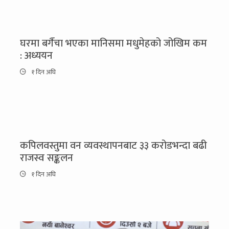
घरमा बगैँचा भएका मानिसमा मधुमेहको जोखिम कम
: अध्ययन
१ दिन अघि
कपिलवस्तुमा वन व्यवस्थापनबाट ३३ करोडभन्दा बढी
राजस्व सङ्कलन
१ दिन अघि