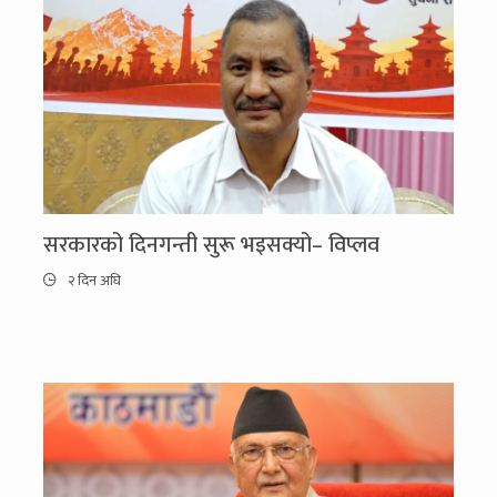
सरकारको दिनगन्ती सुरू भइसक्यो– विप्लव
२ दिन अघि