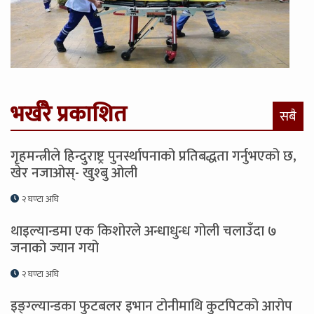
भर्खरै प्रकाशित
सबै
गृहमन्त्रीले हिन्दुराष्ट्र पुनर्स्थापनाको प्रतिबद्धता गर्नुभएको छ,
खेर नजाओस्- खुश्बु ओली
२ घण्टा अघि
थाइल्यान्डमा एक किशोरले अन्धाधुन्ध गोली चलाउँदा ७
जनाको ज्यान गयो
२ घण्टा अघि
इङ्ग्ल्यान्डका फुटबलर इभान टोनीमाथि कुटपिटको आरोप