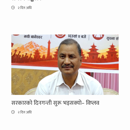
२ दिन अघि
सरकारको दिनगन्ती सुरू भइसक्यो– विप्लव
२ दिन अघि