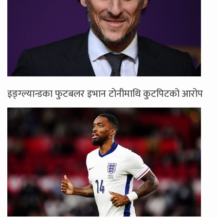
इङ्ग्ल्यान्डका फुटबलर इभान टोनीमाथि कुटपिटको आरोप