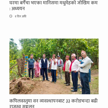
घरमा बगैँचा भएका मानिसमा मधुमेहको जोखिम कम
: अध्ययन
१ दिन अघि
कपिलवस्तुमा वन व्यवस्थापनबाट ३३ करोडभन्दा बढी
राजस्व सङ्कलन