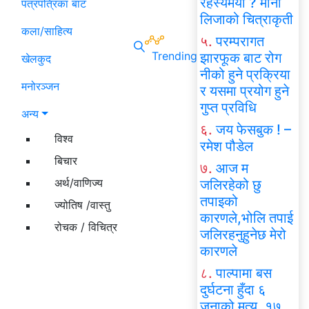
रहस्यमयी ? मोना
पत्रपत्रिका बाट
लिजाको चित्राकृती
कला/साहित्य
५.
परम्परागत
Trending
झारफूक बाट रोग
खेलकुद
नीको हुने प्रक्रिया
मनोरञ्जन
र यसमा प्रयोग हुने
गुप्त प्रविधि
अन्य
६.
जय फेसबुक ! –
विश्व
रमेश पौडेल
बिचार
७.
आज म
अर्थ/वाणिज्य
जलिरहेको छु
तपाइको
ज्योतिष /वास्तु
कारणले,भोलि तपाई
रोचक / विचित्र
जलिरहनुहुनेछ मेरो
कारणले
८.
पाल्पामा बस
दुर्घटना हुँदा ६
जनाको मृत्यु, १७