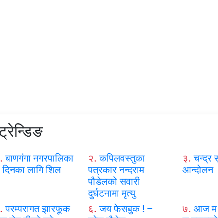
ट्रेन्डिङ
.
बाणगंगा नगरपालिका
२.
कपिलवस्तुका
३.
चन्द्र स
 दिनका लागि शिल
पत्रकार नन्दराम
आन्दोलन
पौडेलको सवारी
दुर्घटनामा मृत्यु
.
परम्परागत झारफूक
६.
जय फेसबुक ! –
७.
आज म 