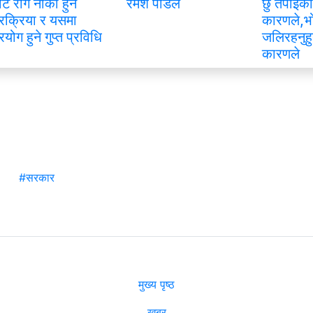
ाट रोग नीको हुने
रमेश पौडेल
छु तपाइको
्रक्रिया र यसमा
कारणले,भ
्रयोग हुने गुप्त प्रविधि
जलिरहनुहु
कारणले
#सरकार
मुख्य पृष्ठ
खबर