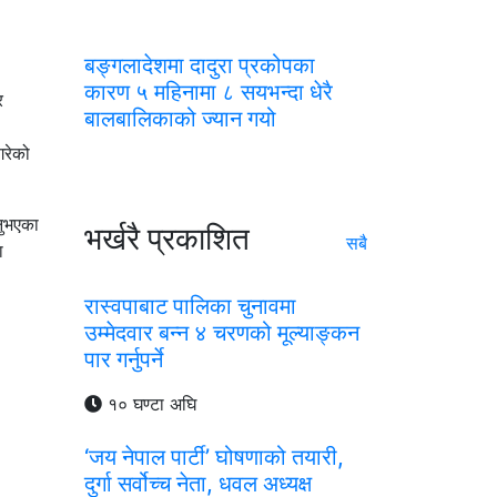
बङ्गलादेशमा दादुरा प्रकोपका
कारण ५ महिनामा ८ सयभन्दा धेरै
र
बालबालिकाको ज्यान गयो
गरेको
नुभएका
भर्खरै प्रकाशित
सबै
ा
रास्वपाबाट पालिका चुनावमा
उम्मेदवार बन्न ४ चरणको मूल्याङ्कन
पार गर्नुपर्ने
१० घण्टा अघि
‘जय नेपाल पार्टी’ घोषणाको तयारी,
दुर्गा सर्वोच्च नेता, धवल अध्यक्ष