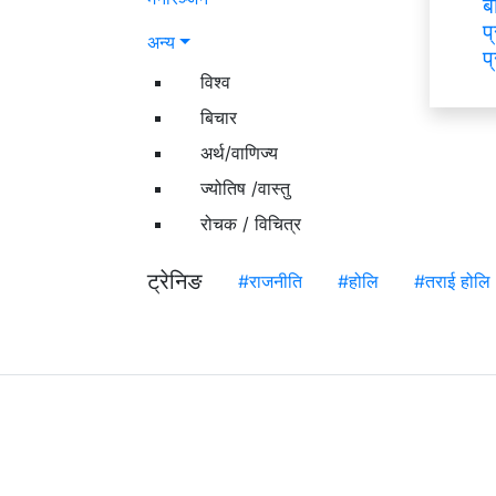
ब
प
अन्य
प
विश्व
बिचार
अर्थ/वाणिज्य
ज्योतिष /वास्तु
रोचक / विचित्र
ट्रेनिङ
#राजनीति
#होलि
#तराई होलि