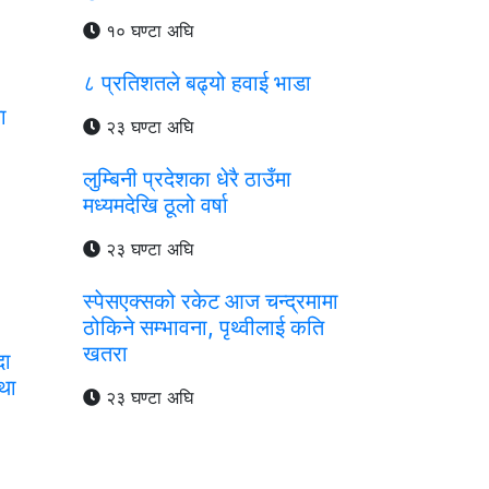
१० घण्टा अघि
८ प्रतिशतले बढ्यो हवाई भाडा
ा
२३ घण्टा अघि
लुम्बिनी प्रदेशका धेरै ठाउँमा
मध्यमदेखि ठूलो वर्षा
२३ घण्टा अघि
स्पेसएक्सको रकेट आज चन्द्रमामा
ठोकिने सम्भावना, पृथ्वीलाई कति
खतरा
दा
्था
२३ घण्टा अघि