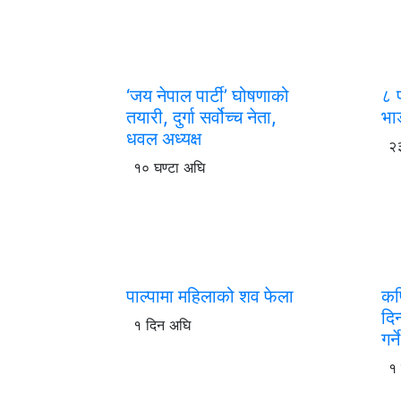
‘जय नेपाल पार्टी’ घोषणाको
८ 
तयारी, दुर्गा सर्वोच्च नेता,
भा
धवल अध्यक्ष
२३
१० घण्टा अघि
पाल्पामा महिलाको शव फेला
कपि
दिन
१ दिन अघि
गर्न
१