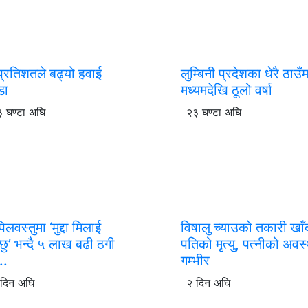
प्रतिशतले बढ्यो हवाई
लुम्बिनी प्रदेशका धेरै ठाउँम
डा
मध्यमदेखि ठूलो वर्षा
 घण्टा अघि
२३ घण्टा अघि
लवस्तुमा ‘मुद्दा मिलाई
विषालु च्याउको तकारी खाँ
्छु’ भन्दै ५ लाख बढी ठगी
पतिको मृत्यु, पत्नीको अवस
े..
गम्भीर
 दिन अघि
२ दिन अघि