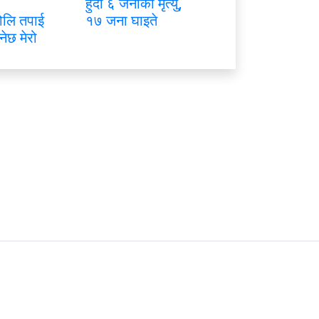
हुँदा ६ जनाको मृत्यु,
ोलि तपाई
१७ जना घाइते
नेछ मेरो