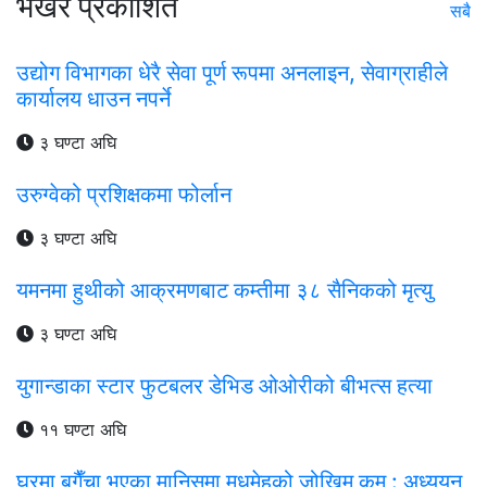
भर्खरै प्रकाशित
सबै
उद्योग विभागका धेरै सेवा पूर्ण रूपमा अनलाइन, सेवाग्राहीले
कार्यालय धाउन नपर्ने
३ घण्टा अघि
उरुग्वेको प्रशिक्षकमा फोर्लान
३ घण्टा अघि
यमनमा हुथीको आक्रमणबाट कम्तीमा ३८ सैनिकको मृत्यु
३ घण्टा अघि
युगान्डाका स्टार फुटबलर डेभिड ओओरीको बीभत्स हत्या
११ घण्टा अघि
घरमा बगैँचा भएका मानिसमा मधुमेहको जोखिम कम : अध्ययन