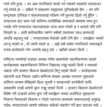
नगरे पनि हुन्छ । तर आम नागरिकले त्यसो गर्न नसक्ने भएकोले लकडाउन
गर्नु परेको हो । अहिले नै संक्रमण समुदायमा पुगिसकेको छैन । तर पनि
कन्ट्र्याक ट्रेसिङ र संकास्पदलाई परीक्षण गर्ने कुरामा ढिलो गर्नु हुँदैन ।
मन्त्रालय बाट काम गर्दा कतिपय प्राबिधिक समस्याले समयमा काम हुन
नसके पनि मन्त्रालय तदारुकताका साथ काम गरेको छ र कामले गति पनि
लिएको छ । हामी हतोत्साहित नबनेर सबैको एकताका साथ कामलाई
अगाडि बढाउनु पर्छ । मन्त्रालयमा पैसाको कमी पनि छैन । तपाईहरु जसरी
लाग्नु भएको छ , यो ज्यादै राम्रो छ । अझै सबै सचेत नगारिकले स्वतस्फूर्त
रुपमा हातोमालो गरेर अगाडि बढ्नु पर्छ । उहाँको कथन थियो ।
राष्ट्रिय जनमोर्चा दाङका अध्यक्ष गणेश आचार्यको सहजीकरणमा भएको
कार्यक्रममा सहभागीहरुले विभिन्न जिज्ञासा् राख्नु भएकोे थियोे र त्यसको
जबाफ पनि डाक्टर बिकास देबकोटाले दिनु भएको थियोे । कार्यक्रममा
सहभागी दाङ जिल्ला उद्योग बाणिज्य संघका अध्यक्ष नारायण भुसालले
कतिपय काममा देखिएको ढिला सुस्ती र सरकारको कार्यसैली प्रति
असहमति राख्दै आफ्नो कुरा राख्नु भएको थियोे । डाक्टर बिकास देबकोटाले
विशेष गरी दाङको बारेमा कुरा गर्दै तपाईंहरु जस्ता उर्जासिल युबाहरुले
नितान्त जिल्लाको बिकास र राम्रो स्वास्थ्य उपचाको ब्यबस्थालाई अगुवाइ
गर्नुस्, मन्त्रालयले आफ्नो तर्फबाट सकेको सहयोग गर्ने कुरा बताउनु भयो ।