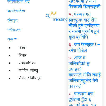
रहस्यमयी ? मोना
पत्रपत्रिका बाट
लिजाको चित्राकृती
कला/साहित्य
५.
परम्परागत
Trending
झारफूक बाट रोग
खेलकुद
नीको हुने प्रक्रिया
मनोरञ्जन
र यसमा प्रयोग हुने
गुप्त प्रविधि
अन्य
६.
जय फेसबुक ! –
विश्व
रमेश पौडेल
बिचार
७.
आज म
अर्थ/वाणिज्य
जलिरहेको छु
तपाइको
ज्योतिष /वास्तु
कारणले,भोलि तपाई
रोचक / विचित्र
जलिरहनुहुनेछ मेरो
कारणले
८.
पाल्पामा बस
दुर्घटना हुँदा ६
जनाको मृत्यु, १७