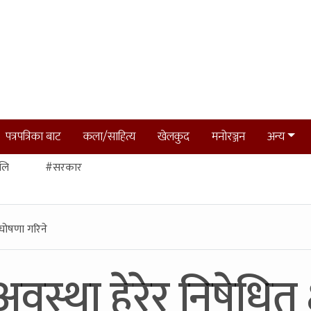
पत्रपत्रिका बाट
कला/साहित्य
खेलकुद
मनोरञ्जन
अन्य
लि
#सरकार
र घोषणा गरिने
स्था हेरेर निषेधित क्