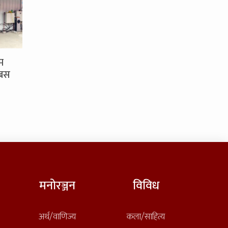
म
 बस
मनोरञ्जन
विविध
अर्थ/वाणिज्य
कला/साहित्य