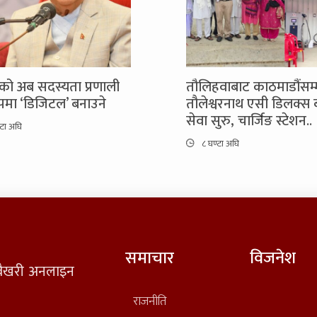
को अब सदस्यता प्रणाली
तौलिहवाबाट काठमाडौंसम्
रूपमा ‘डिजिटल’ बनाउने
तौलेश्वरनाथ एसी डिलक्स
सेवा सुरु, चार्जिङ स्टेशन..
्टा अघि
८ घण्टा अघि
समाचार
विजनेश
त वैखरी अनलाइन
राजनीति