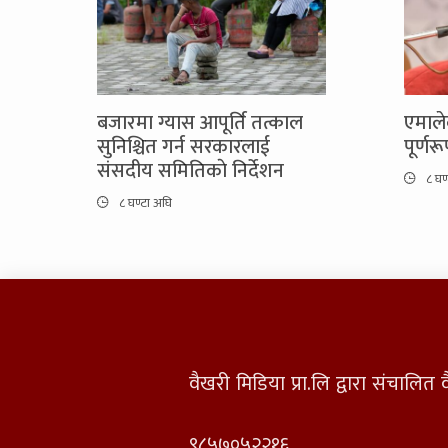
बजारमा ग्यास आपूर्ति तत्काल
एमाले
सुनिश्चित गर्न सरकारलाई
पूर्ण
संसदीय समितिकाे निर्देशन
८ घण
८ घण्टा अघि
वैखरी मिडिया प्रा.लि द्वारा संचालि
९८५७०५२२१६