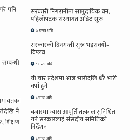
 गरे पनि
सरकारी निगरानीमा सामुदायिक वन,
पहिलोपटक संस्थागत अडिट सुरु
७ घण्टा अघि
सरकारको दिनगन्ती सुरू भइसक्यो–
विप्लव
 सम्बन्धी
८ घण्टा अघि
यी चार प्रदेशमा आज भारीदेखि धेरै भारी
वर्षा हुने
८ घण्टा अघि
षण लगायतका
ेदेखि नै
बजारमा ग्यास आपूर्ति तत्काल सुनिश्चित
गर्न सरकारलाई संसदीय समितिकाे
र, शिक्षण
निर्देशन
८ घण्टा अघि