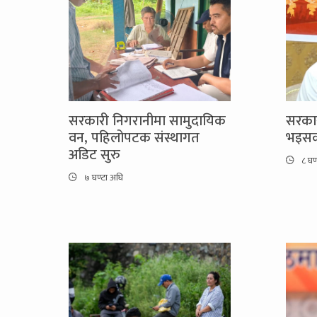
सरकारी निगरानीमा सामुदायिक
सरकार
वन, पहिलोपटक संस्थागत
भइसक्
अडिट सुरु
८ घण
७ घण्टा अघि