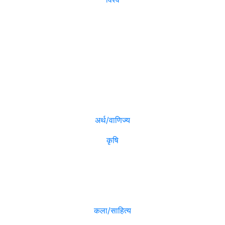
विजनेश
मनोरञ्जन
अर्थ/वाणिज्य
कृषि
विविध
कला/साहित्य