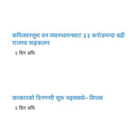
कपिलवस्तुमा वन व्यवस्थापनबाट ३३ करोडभन्दा बढी
राजस्व सङ्कलन
२ दिन अघि
सरकारको दिनगन्ती सुरू भइसक्यो– विप्लव
२ दिन अघि