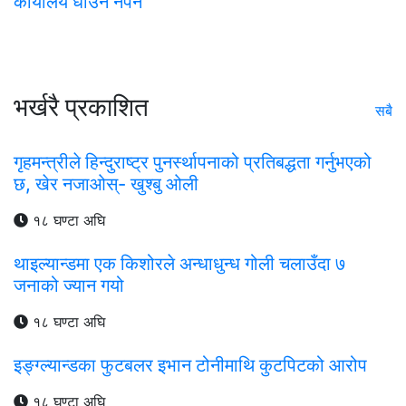
कार्यालय धाउन नपर्ने
भर्खरै प्रकाशित
सबै
गृहमन्त्रीले हिन्दुराष्ट्र पुनर्स्थापनाको प्रतिबद्धता गर्नुभएको
छ, खेर नजाओस्- खुश्बु ओली
१८ घण्टा अघि
थाइल्यान्डमा एक किशोरले अन्धाधुन्ध गोली चलाउँदा ७
जनाको ज्यान गयो
१८ घण्टा अघि
इङ्ग्ल्यान्डका फुटबलर इभान टोनीमाथि कुटपिटको आरोप
१८ घण्टा अघि