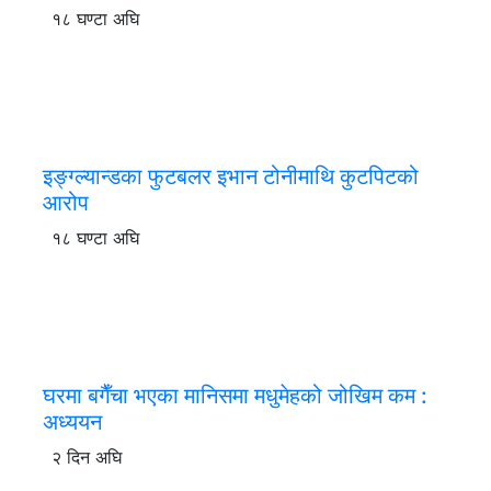
१८ घण्टा अघि
इङ्ग्ल्यान्डका फुटबलर इभान टोनीमाथि कुटपिटको
आरोप
१८ घण्टा अघि
घरमा बगैँचा भएका मानिसमा मधुमेहको जोखिम कम :
अध्ययन
२ दिन अघि