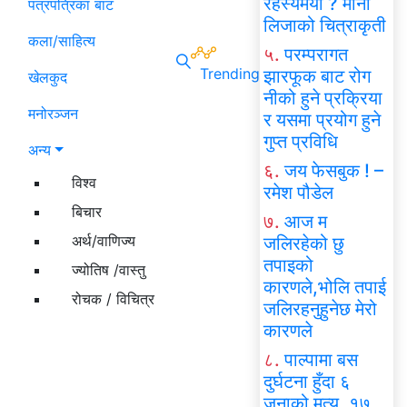
रहस्यमयी ? मोना
पत्रपत्रिका बाट
लिजाको चित्राकृती
कला/साहित्य
५.
परम्परागत
Trending
झारफूक बाट रोग
खेलकुद
नीको हुने प्रक्रिया
मनोरञ्जन
र यसमा प्रयोग हुने
गुप्त प्रविधि
अन्य
६.
जय फेसबुक ! –
विश्व
रमेश पौडेल
बिचार
७.
आज म
अर्थ/वाणिज्य
जलिरहेको छु
तपाइको
ज्योतिष /वास्तु
कारणले,भोलि तपाई
रोचक / विचित्र
जलिरहनुहुनेछ मेरो
कारणले
८.
पाल्पामा बस
दुर्घटना हुँदा ६
जनाको मृत्यु, १७