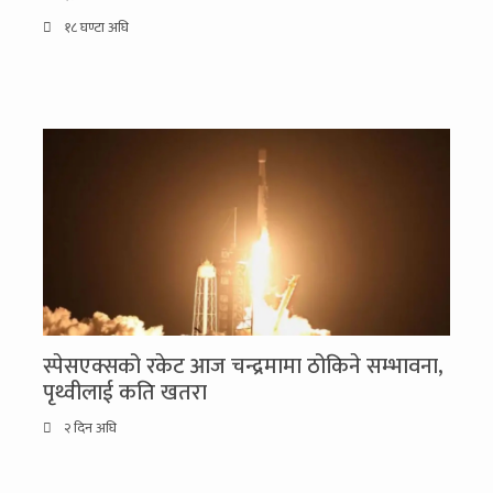
१८ घण्टा अघि
स्पेसएक्सको रकेट आज चन्द्रमामा ठोकिने सम्भावना,
पृथ्वीलाई कति खतरा
२ दिन अघि