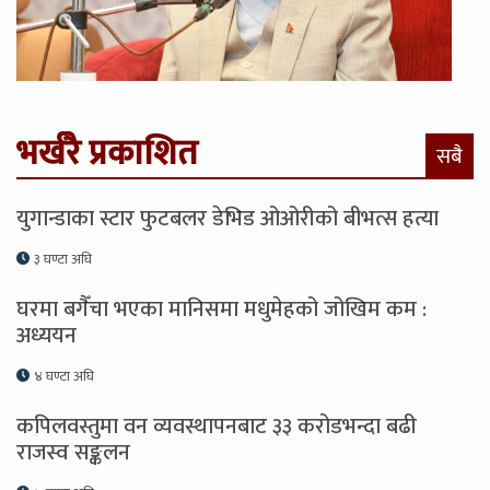
भर्खरै प्रकाशित
सबै
युगान्डाका स्टार फुटबलर डेभिड ओओरीको बीभत्स हत्या
३ घण्टा अघि
घरमा बगैँचा भएका मानिसमा मधुमेहको जोखिम कम :
अध्ययन
४ घण्टा अघि
कपिलवस्तुमा वन व्यवस्थापनबाट ३३ करोडभन्दा बढी
राजस्व सङ्कलन