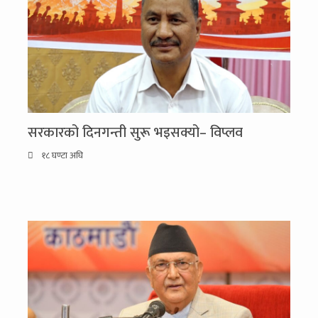
सरकारको दिनगन्ती सुरू भइसक्यो– विप्लव
१८ घण्टा अघि