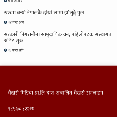
७ घण्टा अघि
रुरुमा बन्यो नेपालकै दोस्रो लामो झोलुङ्गे पुल
१४ घण्टा अघि
सरकारी निगरानीमा सामुदायिक वन, पहिलोपटक संस्थागत
अडिट सुरु
१८ घण्टा अघि
वैखरी मिडिया प्रा.लि द्वारा संचालित वैखरी अनलाइन
९८५७०५२२१६