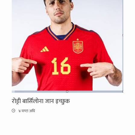
रोड्री बार्सिलोना जान इच्छुक
४ घण्टा अघि