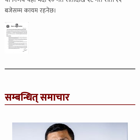
यो निर्णय यही भदौ २० गते रातीदेखि २८ गते राती १२
बजेसम्म कायम रहनेछ।
सम्बन्धित् समाचार