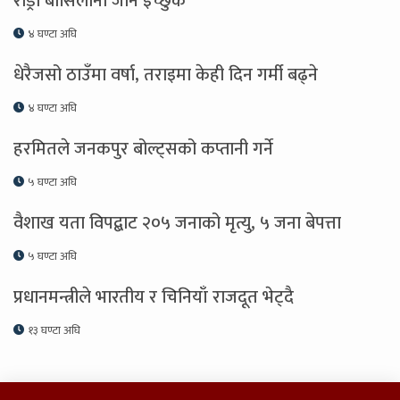
रोड्री बार्सिलोना जान इच्छुक
४ घण्टा अघि
धेरैजसो ठाउँमा वर्षा, तराइमा केही दिन गर्मी बढ्ने
४ घण्टा अघि
हरमितले जनकपुर बोल्ट्सको कप्तानी गर्ने
५ घण्टा अघि
वैशाख यता विपद्बाट २०५ जनाको मृत्यु, ५ जना बेपत्ता
५ घण्टा अघि
प्रधानमन्त्रीले भारतीय र चिनियाँ राजदूत भेट्दै
१३ घण्टा अघि