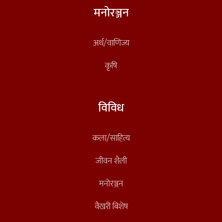
मनोरञ्जन
अर्थ/वाणिज्य
कृषि
विविध
कला/साहित्य
जीवन शैली
मनोरञ्जन
वैखरी बिशेष