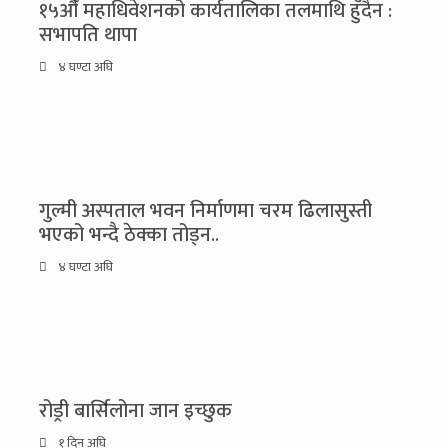
१५औँ महाधिवेशनको कार्यतालिका तलमाथि हुँदैन :
सभापति थापा
४ घण्टा अघि
गुल्मी अस्पताल भवन निर्माणमा चरम ढिलासुस्ती
भएको भन्दै ठेक्का तोड्न..
४ घण्टा अघि
रोड्री बार्सिलोना जान इच्छुक
१ दिन अघि