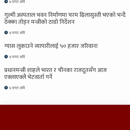
४ घण्टा अघि
गुल्मी अस्पताल भवन निर्माणमा चरम ढिलासुस्ती भएको भन्दै
ठेक्का तोड्न मन्त्रीको ठाडो निर्देशन
४ घण्टा अघि
ग्यास लुकाउने व्यापारीलाई ५० हजार जरिवाना
४ घण्टा अघि
प्रधानमन्त्री शाहले भारत र चीनका राजदूतसँग आज
एक्लाएक्लै भेटवार्ता गर्ने
४ घण्टा अघि