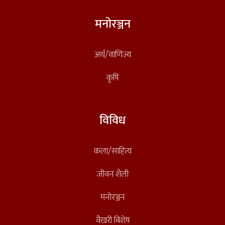
मनोरञ्जन
अर्थ/वाणिज्य
कृषि
विविध
कला/साहित्य
जीवन शैली
मनोरञ्जन
वैखरी बिशेष