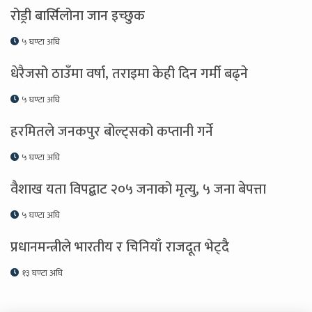
रोड्री बार्सिलोना जान इच्छुक
५ घण्टा अघि
धेरैजसो ठाउँमा वर्षा, तराइमा केही दिन गर्मी बढ्ने
५ घण्टा अघि
हरमितले जनकपुर बोल्ट्सको कप्तानी गर्ने
५ घण्टा अघि
वैशाख यता विपद्बाट २०५ जनाको मृत्यु, ५ जना बेपत्ता
५ घण्टा अघि
प्रधानमन्त्रीले भारतीय र चिनियाँ राजदूत भेट्दै
१३ घण्टा अघि