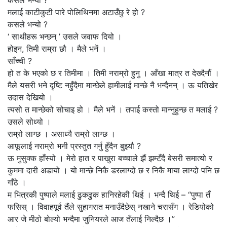
मलाई काटीकुटी पारे पोलिथिनमा अटाउँछु रे हो ?
कसले भन्यो ?
‘ साथीहरू भन्छन् ’ उसले जवाफ दियो ।
होइन, तिमी राम्रा छौ । मैले भनें ।
साँच्ची ?
हो त के भएको छ र तिमीमा । तिमी नराम्रो हुनु । आँखा मात्र त देख्दैनौं ।
मैले यसरी भने दृष्टि नहुँदैमा मान्छेले हामीलाई मान्छे नै भन्दैनन् । ऊ यतिखेर
उदास देखियो ।
त्यसो त मान्छेको सोचाइ हो । मैले भनें । तपाई कस्तो मान्नुहुन्छ त मलाई ?
उसले सोध्यो ।
राम्रो लाग्छ । असाध्यै राम्रो लाग्छ ।
आफूलाई नराम्रो भनी प्रस्तुत गर्नु हुँदैन बुझ्यौ ?
ऊ मुसुक्क हाँस्यो । मेरो हात र पाखुरा बच्चाले झैं झम्टँदै बेसरी समात्यो र
कुममा दारी अडायो । यो मान्छे निकै डरलाग्दो छ र निकै माया लाग्दो पनि छ
गाँठे ।
म भित्रकी पुष्पाले मलाई ढुकढुक हानिरहेकी थिई । भन्दै थिई – “पुष्पा तँ
फसिस् । विवाहपूर्व तैंले सुहागरात मनाउँदैछेस् नखाने चरासँग । रेडियोको
आर जे मीठो बोल्यो भन्दैमा जुनियरले आज तँलाई निल्दैछ ।”