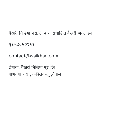
वैखरी मिडिया प्रा.लि द्वारा संचालित वैखरी अनलाइन
९८५७०५२२१६
contact@waikhari.com
ठेगाना: वैखरी मिडिया प्रा.लि
बाणगंगा - ४ , कपिलवस्तु ,नेपाल
सम्पादक
:
रमेश पौडेल
समाचार