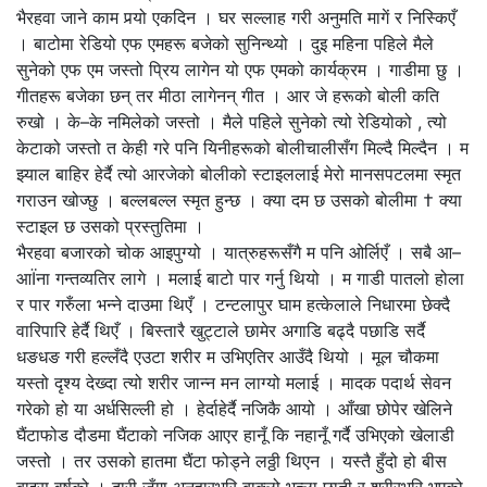
भैरहवा जाने काम पर्‍यो एकदिन । घर सल्लाह गरी अनुमति मागें र निस्किएँ
। बाटोमा रेडियो एफ एमहरू बजेको सुनिन्थ्यो । दुइ महिना पहिले मैले
सुनेको एफ एम जस्तो प्रिय लागेन यो एफ एमको कार्यक्रम । गाडीमा छु ।
गीतहरू बजेका छन् तर मीठा लागेनन् गीत । आर जे हरूको बोली कति
रुखो । के–के नमिलेको जस्तो । मैले पहिले सुनेको त्यो रेडियोको , त्यो
केटाको जस्तो त केही गरे पनि यिनीहरूको बोलीचालीसँग मिल्दै मिल्दैन । म
झ्याल बाहिर हेर्दै त्यो आरजेको बोलीको स्टाइललाई मेरो मानसपटलमा स्मृत
गराउन खोज्छु । बल्लबल्ल स्मृत हुन्छ । क्या दम छ उसको बोलीमा † क्या
स्टाइल छ उसको प्रस्तुतिमा ।
भैरहवा बजारको चोक आइपुग्यो । यात्रुहरूसँगै म पनि ओर्लिएँ । सबै आ–
आÏना गन्तव्यतिर लागे । मलाई बाटो पार गर्नु थियो । म गाडी पातलो होला
र पार गरुँला भन्ने दाउमा थिएँ । टन्टलापुर घाम हत्केलाले निधारमा छेक्दै
वारिपारि हेर्दै थिएँ । बिस्तारै खुट्टाले छामेर अगाडि बढ्दै पछाडि सर्दै
धङधङ गरी हल्लँदै एउटा शरीर म उभिएतिर आउँदै थियो । मूल चौकमा
यस्तो दृश्य देख्दा त्यो शरीर जान्न मन लाग्यो मलाई । मादक पदार्थ सेवन
गरेको हो या अर्धसिल्ली हो । हेर्दाहेर्दै नजिकै आयो । आँखा छोपेर खेलिने
घैंटाफोड दौडमा घैंटाको नजिक आएर हानूँ कि नहानूँ गर्दै उभिएको खेलाडी
जस्तो । तर उसको हातमा घैंटा फोड्ने लठ्ठी थिएन । यस्तै हुँदो हो बीस
बाइस वर्षको । दारी जुँगा अनुहारभरि बाक्लो भुत्ला छाती र शरीरभरि भएको