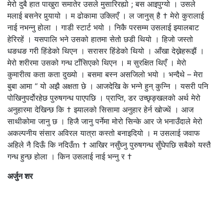
मेरो दुबै हात पाखुरा समातेर उसले मुसारिरह्यो ; बस आइपुग्यो । उसले
मलाई बसनेर पुर्‍यायो । म ढोकामा उक्लिएँ । ल जानुस् है † मेरो कुरालाई
नाई नभन्नु होला । गाडी स्टार्ट भयो । निकै परसम्म उसलाई झ्यालबाट
हेरिरहें । यसपालि भने उसको हातमा सेतो छडी थियो । हिजो जस्तो
धङधङ गरी हिंडेको थिएन । सरासर हिंडेको थियो । आँखा देख्नेहरूझैं ।
मेरो शरीरमा उसको गन्ध टाँसिएको थिएन । म सुरक्षित थिएँ । मेरो
कुमारीत्व कता कता दुख्यो । बसमा बस्न असजिलो भयो । भन्दैथे – मेरा
बुबा आमा “ यो अझै अक्षता छे । आजदेखि के भन्ने हुन् कुन्नि । यसरी पनि
पोखिनुपर्दोरहेछ पुरुषगन्ध पाएपछि । प्राप्ति, डर उच्छृङ्खलको अर्थ मेरो
अनुहारमा देखिन्छ कि † झ्यालको सिसामा अनुहार हेर्न खोज्थें । आज
साथीकोमा जानु छ । हिजै जानु पर्नेमा मोरो सिन्के आर जे भनाउँदाले मेरो
अकल्पनीय संसार अविरल यात्रा कस्तो बनाइदियो । म उसलाई जवाफ
अहिले नै दिऊँ कि नदिउँm † आखिर नसुँघ्नु पुरुषगन्ध सुँघेपछि सबैको यस्तै
गन्ध हुन्छ होला । किन उसलाई नाई भन्नु र †
अर्जुन शर