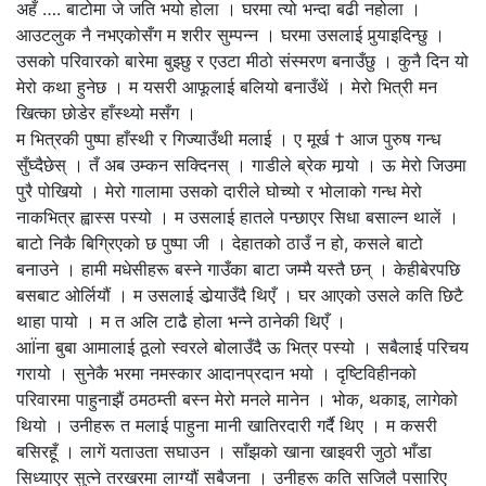
अहँ …. बाटोमा जे जति भयो होला । घरमा त्यो भन्दा बढी नहोला ।
आउटलुक नै नभएकोसँग म शरीर सुम्पन्न । घरमा उसलाई पुर्‍याइदिन्छु ।
उसको परिवारको बारेमा बुझ्छु र एउटा मीठो संस्मरण बनाउँछु । कुनै दिन यो
मेरो कथा हुनेछ । म यसरी आफूलाई बलियो बनाउँथें । मेरो भित्री मन
खित्का छोडेर हाँस्थ्यो मसँग ।
म भित्रकी पुष्पा हाँस्थी र गिज्याउँथी मलाई । ए मूर्ख † आज पुरुष गन्ध
सुँघ्दैछेस् । तँ अब उम्कन सक्दिनस् । गाडीले ब्रेक मार्‍यो । ऊ मेरो जिउमा
पुरै पोखियो । मेरो गालामा उसको दारीले घोच्यो र भोलाको गन्ध मेरो
नाकभित्र ह्वास्स पस्यो । म उसलाई हातले पन्छाएर सिधा बसाल्न थालें ।
बाटो निकै बिग्रिएको छ पुष्पा जी । देहातको ठाउँ न हो, कसले बाटो
बनाउने । हामी मधेसीहरू बस्ने गाउँका बाटा जम्मै यस्तै छन् । केहीबेरपछि
बसबाट ओर्लियौं । म उसलाई डोर्‍याउँदै थिएँ । घर आएको उसले कति छिटै
थाहा पायो । म त अलि टाढै होला भन्ने ठानेकी थिएँ ।
आÏना बुबा आमालाई ठूलो स्वरले बोलाउँदै ऊ भित्र पस्यो । सबैलाई परिचय
गरायो । सुनेकै भरमा नमस्कार आदानप्रदान भयो । दृष्टिविहीनको
परिवारमा पाहुनाझैं ठमठम्ती बस्न मेरो मनले मानेन । भोक, थकाइ, लागेको
थियो । उनीहरू त मलाई पाहुना मानी खातिरदारी गर्दै थिए । म कसरी
बसिरहूँ । लागें यताउता सघाउन । साँझको खाना खाइवरी जुठो भाँडा
सिध्याएर सुत्ने तरखरमा लाग्यौं सबैजना । उनीहरू कति सजिलै पसारिए