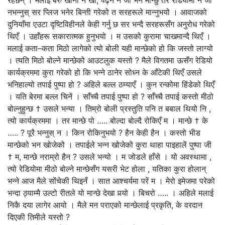
नभन्नुस् सर प्लिज भनेर बिन्ती गरेको त सरहरूले मान्नुभयो । आवाजको
दुनियाँमा एउटा दृष्टिविहीनले केही गर्नु छ सर भन्दै सरहरूसँग अनुरोध गरेको
थिएँ । उहाँहरू सकारात्मक हुनुभयो । म उसको कुरामा चाखमान्दै थिएँ ।
मलाई कता–कता मिठो लागेको त्यो बोली यही मान्छेको हो कि जस्तो लाग्यो
। त्यति मिठो बोल्ने मान्छेको आउटलुक यस्तो ? मैले विगतमा ऊसँग रेडियो
कार्यक्रममा कुरा गरेको हो कि भन्ने ठानेर सोध्न के आँटेकी थिएँ उसले
भनिहाल्यो तपाई पुष्पा हो ? अहिले बल्ल ठम्याएँ । कुन रन्कोमा हिंडेको थिएँ
। यति बेरमा बल्ल चिनें । साँच्चै तपाई पुष्पा हो ? साँच्चै तपाई कस्तो मीठो
बोल्नुहुन्छ † उसले भन्या । तिम्रो बोली प्रस्तुति पनि त बबाल थियो नि ,
त्यो कार्यक्रममा । तर मान्छे पो ….. बोल्दा बोल्दै रोकिएँ म । मान्छे † के
….. ? पूरै भन्नुस् न । किन रोकिनुभयो ? हैन केही हैन । कस्तो भीड
मान्छेको भन खोजेको । तपाईले भन्न खोजेको कुरा थाहा पाइहालें पुष्पा जी
† म, मान्छे नराम्रो हैन ? उसले भन्यो । म जोडले हाँसे । यो अवस्थामा ,
त्यो रेडियोमा मीठो बोल्ने मान्छेसँग यसरी भेट होला , यतिका कुरा होलान्
भन्ने आज मैले सोंचेकी थिइनँ । सात आश्चर्यमा परें म । मेरो इमेजमा परेको
भन्दा ठ्याम्मै उल्टो रीतले यो मान्छे देखा पर्‍यो । बिचरो ….. । अहिले मलाई
निकै दया लागेर आयो । मैले मन पराएको मान्छेलाई प्रकृति, के वरदान
दिएकी तिमीले यस्तो ?