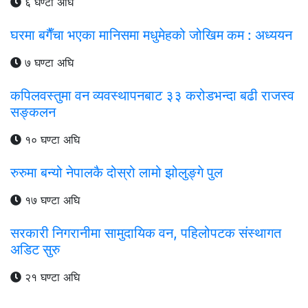
६ घण्टा अघि
घरमा बगैँचा भएका मानिसमा मधुमेहको जोखिम कम : अध्ययन
७ घण्टा अघि
कपिलवस्तुमा वन व्यवस्थापनबाट ३३ करोडभन्दा बढी राजस्व
सङ्कलन
१० घण्टा अघि
रुरुमा बन्यो नेपालकै दोस्रो लामो झोलुङ्गे पुल
१७ घण्टा अघि
सरकारी निगरानीमा सामुदायिक वन, पहिलोपटक संस्थागत
अडिट सुरु
२१ घण्टा अघि