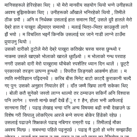
मानिसहरूले हेरिरहेका थिए । यो मेरो मानवीय सहयोग थियो भन्ने उनीहरूले
अवश्य बुझिसकेका थिए । उनीहरूको आँखाले भनिरहेको थियो , तिमीले
ठीक गर्‍यौ । अनि म निर्धक्क उसलाई हात समात्न दिएँ, उसले दुवै हातले मेरो
देब्रे हात र पाखुरा अँठ्याएर समात्यो । मलाई भित्र–भित्र काउकुती लागे
झैं भयो । म विचलित भइनँ किनकि उसलाई घर जाने गाडी लाग्ने ठाउँमा
पुर्‍याउनु थियो ।
उसको दारीको ठुटोले मेरो देब्रे पाखुरा कतिखेर चस्स चस्स छुन्थ्यो र
नाकमा उसले खाएको भोलाको खारले धुवाँथ्र्यो । म भोलाको गन्ध परवाह
नगरी उसको दारी मेरो पाखुरामा घोंचेको स्पर्शतिर ध्यान दिन थालें । छुट्टै
प्रकारको तरङ्ग उत्पन्न हुन्थ्यो । विपरीत लिङ्गको आकर्षण होला । म
त्यति मनोविज्ञान पढ्दिनथें । करिब बीस मिनेट बाटो काटदै कुराकानी चल्दै
गए पुन: उसको अनुहार नियालेर हेरें । दाँत जम्मै खिया लागी सकेका थिए
। बोली कतै सुनेको जस्तो लाग्न थाल्यो तर ठम्याउन सकिनँ अनि विश्वास
पनि लागेन । यस्तो मान्छे कहाँ देखें हँु र † हैन, होला भनी आफैलाई
सान्त्वना दिएँ । पढाइ लेखाइ भन्दा पनि अन्य विषयमा बढी रुची देखाउने ऊ
विशेष गरी सिपालु लोकप्रिय आरजे बन्ने सपना बोकेर हिंडेको रहेछ ।
उसलाई पढाउने शिक्षकले पढाइ नबिगार राम्ररी पढ । तिमीलाई मौका
अवश्य मिल्छ । सबभन्दा पहिले पढ्नुपर्छ । पढाइ नै ठूलो हो भनेर सम्झाउँदा
रहेछन् । मलाई बरु खाना न खा, पढ्न न जा भने मान्छु तर रेडियोमा न जा