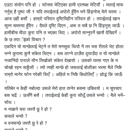
एउटा संयोग पनि हो । फोनमा भेटिएका हामी प्रत्यक्ष भेटियौं । मलाई माफ
गर्नुस् है पुष्पा जी † यदि तपाईलाई अप्ठेरो हुँदैन भने हिंड्नोस् मेरो घरमा ।
आज उही बसौं । हाम्रो परिवार दृष्टिविहीन परिवार हो । तपाईलाई खान
सुत्न समस्या हुँदैन । दैवले दृष्टि दिएन , अरू त सबै छ नि हिंड्नुस् जाऊँ ।
हामीबीच मीठा कुरा पनि त भएका थिए । अप्ठेरो मान्नुपर्ने खासै देख्दिनँ ।
के छ तपार्इंको विचार ?
एकदिन यो मान्छेलाई भेट्ने त मेरो मनसुवा थियो नै तर यस रीतले भेट होला
भन्ने कुरामा कुनै संकेत थिएन । बस लाग्ने ठाउँमा पुर्‍याउँदा त यो मान्छेले
नजानिंदो पाराले यौन तिर्खाको संकेत देखायो । उसको घरमा गएर के म
चोखो रहन सकुँली । त्यो त्यही मान्छे हो जसलाई बोलीका भरमा मैले निकै
राम्रो मानेर फोन गरेकी थिएँ । अहिले म निकै बिथोलिएँ । छोडूं कि जाऊँ
।
यतिबेर म केही नबोल्दा उसले मेरो हात तानेर बसमा उक्लियो । म चुपचाप
बस चढें । ऊसँगै बसें । तपाईलाई केही कुरा सोंधूँ उसले भन्यो । मैले भनें–
सोध ।
म नखाने चरा जस्तै छु रे हो ?
कसले भन्यो ?
म वनमान्छे जस्तै छु रे हो ?
कसले भन्यो ?