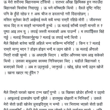
ऊ मेरो शरीरमा बिहानसम्म टाँसियो । रातभर आँखा झिमिक्क हुन नपाउँदा
बिहानको चिसोमा निदाएछु । ऊ भने मच्चिएकै थियो । दैवले दृष्टि नदिए
पनि के हुँदो रहेछ र † अरू चीज त डरलाग्दो गरी दिंदारहेछन् ।
मसित सुतेका केटी आईमाई मध्ये सबै भन्दा राम्री रहिछे मोरी । जीवनभर
साथ दिए त म साह्रै भाग्यमानी हुन्थें । ऊ मलाई साँच्चै राम्री मान्ली त †
पुष्पा आइ लभ यु । तपाई जस्ती मज्जाकी अरू पाउन्नँ । म तपाईििसत बिहे
गर्छु । मलाई स्विकार्नुहुन्छ ? मलाई ऊ तपाई भन्दै थियो ।
मैले बिहेको बारेमा चाहिं अहिले भन्न सकिन्न भनिदिएँ । किन र ? मलाई
राम्रो मान्नु भएन ? होइन होइन भन्दै म उठ्न खोजें । ऊ मलाई अँगालो
भित्रै राखी चुम्यो । ऊ अघाएकै थिएन । बाहिर आँगनमा घाम आइ सकेको
थियो । उसका बाबुआमा काममा निस्किएका थिए । घडीले बिहानको ९
बजाएको थियो । अब त उठ्नुपर्छ , जानुपर्छ । खोइ, छोड भन्दै उठ्न खोजें
। खाना खाएर गए हुँदैन ?
मैले तिम्रो घरको खाना टन्न खाएँ पुग्यो । ऊ खित्का छोडेर हाँस्यो र उठ्यो
। आफूलाई ढाकछोप पार्‍यौं दुबैले । हातमुख धोइवरी म निस्किएँ । उसले
मेरो सेतो छडी खोजेर पुर्‍याइदिनुस् न भन्यो । पर भित्तामा भएको सेतो छडी
मैले पुर्‍याइदिएँ । फेरि मेरो मुखमा मुख जोत्यो र मेरो सर्वाङ्ग चुम्यो । अति