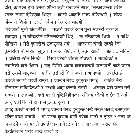
दाँत, काठका ठुटा जस्ता औंला सुर्ती गन्हाउने सास, सिन्काजस्ता शरीर
स्पष्ट रूपमा देखिएको थिएन । कालो आकृति मात्र देखिन्थ्यो । कोठा
अँध्यारो थियो । उसले मर्द पन देखाउन थाल्यो ।
बिरालोले मुसो खेलाउँदैछ । नखाने चराले आज फूल मञ्जरी चुच्चाले
च्याप्दैछ । म यतिञ्जेल पग्लिसकेकी थिएँ । ऊ रन्किएको थियो । म माथि
पोखियो । मेरो कुमारीत्व छताछुल्ल भयो । आजसम्म चोखो रहेको मेरो
कुमारीत्व यो मोराले लुट्यो । म आत्तिएँ , रोएँ, उठ्न खोजें । अहँ …. सकिनँ
। बलियो रहेछ सिन्कें । खिया परेको दाँतले टोक्थ्यो । नटोकेको र
नचाटेको कतै थिएन । गाई भैंसीले आÏना बाच्छाबाच्छी पाडापाडी चाटे जस्तै
गरी उसले चाट्थ्यो । शरीर उसैगरी गिजोल्थ्यो । भन्दथ्यो – तपाईलाई
कसले बनायो यस्ती राम्री । एकदम बेस्ट हुनुहुन्छ तपाई । कहिले मेरो
यौनाङ्ग टोकिदिन्थ्यो र भन्थ्यो आहा कस्तो राम्रो † आँखाले देखे जस्तै गरी
भन्थ्यो । लाग्थ्यो , कतै यसले दृष्टिविहीनको अभिनय गरेको त छैन ? अहँ
ऊ दृष्टिविहीन नै हो । म ढुक्क हुन्थें ।
तपाई कस्ती राम्री † तपाई एकदम बेस्ट हुनुहुन्छ भन्दै गर्नुले मलाई उसप्रति
सोंच्न बाध्य बनायो । यो यस्ता कुरामा बानी परेको मान्छे त होइन ? नत्र के
आधारले भन्यो यसले तपाई एकदम बेस्ट भनेर । वास्तवमा यसले धेरै
केटीहरूको शरीर चाखे जस्तो छ ।