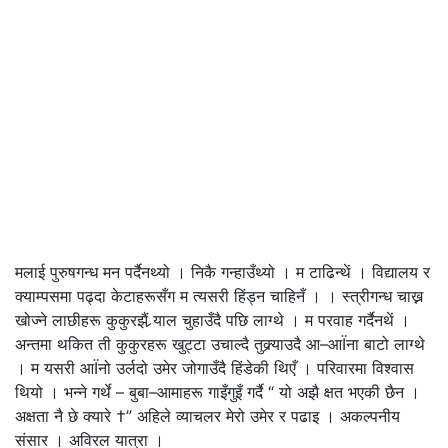
मलाई पुरुषगन्ध मन पर्दैनथ्यो । निकै गन्हाउँथ्यो । म टाढिन्थें । विद्यालय र
क्याम्पसमा पढ्दा केटाहरूसँग म त्यसरी हिंड्न चाहिनँ । । स्त्रीगन्ध चाख्न
खोज्ने लाछीहरू कुकुरझैं र्‍याल चुहाउँदै पछि लाग्थे । म परवाह गर्दैनथें ।
अन्तमा थकित ती कुकुरहरू खुट्टा उचाल्दै तुक्र्याउदै आ–आÏना बाटो लाग्थे
। म यसरी आÏनो उर्लदो उमेर जोगाउँदै हिंडेकी थिएँ । परिवारमा विश्वास
थियो । भन्ने गर्थे – बुबा–आमाहरू गाइँगुइँ गर्दै “ यो अझै क्षत भएकी छैन ।
अक्षता नै छे क्यारे †” अहिले व्याचलर मेरो उमेर र पढाइ । अकल्पनीय
संसार । अविरल यात्रा ।