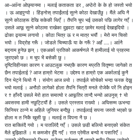
आ–आÏना ओछ्यानमा । मलाई कताकता डर , अप्ठेरो के के हो जस्तो भयो
। ऊ आइपुग्यो । हिंड्नोस् तपाईंलाई सुत्ने कोठा देखाउँछु । मैंले अघि नै
सुत्ने कोठाहरू देखि सकेकी थिएँ । तैपनि चुप भई उसको पछि लागेर गएँ ।
उसले आफू सुत्ने कोठामा राखेका दुइवटा खाट छामेर मलाई देखाइदियो ।
ढोका ढ्याम्म लगायो । कोठा भित्र ऊ र म मात्र भयौं । मेरो मन चिसो
भयो । विद्रोह गरूँ । जोडले चिच्याऊँ या के गरूँ ? अहँ ….। आÏनै
बद्नाम हुनेछ झन् । एकअर्का प्रतिको आकर्षणले नै हामीलाई यो प्रहरमा
जुराएको छ । म चुप भै बसेकी छु ।
दृष्टिविहीनका कारण र आउटलुक नभएकै कारण मप्रति वितृष्णा जागेको त
छैन तपाईलाई ? आज हाम्रो भेटमा । उद्देश्य त हाम्रो एक अर्कालाई कुनै
दिन भेट्ने थियो नै । संयोग आज पर्‍यो । तपाईले सोचेको भन्दा फरक देख्नु
भयो मलाई । अनौठो लागेको होला तैपनि भित्री मनले रोजेकै परें नि होइन
र † हाँस्दै उसले मेरो हात समात्यो र आफूतिर तान्दै भन्यो आउनुस् † यो
अवसरमा हामी नछुट्टियौं है । उसले प्रस्ताव राख्यो । अघिसम्म ऊभन्दा
सिनियर ठान्ने म अहिले जुनियर बन्दैछु । तपाईलाई सपना जस्तो भएको छ
होला म त निकै खुसी छु । मलाई त विपना नै छ ।
रात बाक्लिंदै गयो । म पातलिंदै गएँ । उसले छडी बलियो बनाएको संकेत
मैले बुझिहालें । म कमजोर हुँदै गएँ । रात प्रेमील बन्यो म पसारिएँ ।
उसको ठोक्किएको निधार, फुटेका कुर्कुच्चा रौं भएको शरीर खिया लागेको