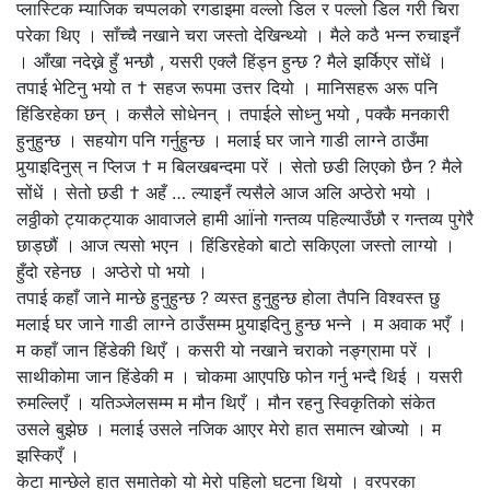
प्लास्टिक म्याजिक चप्पलको रगडाइमा वल्लो डिल र पल्लो डिल गरी चिरा
परेका थिए । साँच्चै नखाने चरा जस्तो देखिन्थ्यो । मैले कठै भन्न रुचाइनँ
। आँखा नदेख्ने हुँ भन्छौ , यसरी एक्लै हिंड्न हुन्छ ? मैले झर्किएर सोंधें ।
तपाई भेटिनु भयो त † सहज रूपमा उत्तर दियो । मानिसहरू अरू पनि
हिंडिरहेका छन् । कसैले सोधेनन् । तपाईले सोध्नु भयो , पक्कै मनकारी
हुनुहुन्छ । सहयोग पनि गर्नुहुन्छ । मलाई घर जाने गाडी लाग्ने ठाउँमा
पुर्‍याइदिनुस् न प्लिज † म बिलखबन्दमा परें । सेतो छडी लिएको छैन ? मैले
सोंधें । सेतो छडी † अहँ … ल्याइनँ त्यसैले आज अलि अप्ठेरो भयो ।
लठ्ठीको ट्याकट्याक आवाजले हामी आÏनो गन्तव्य पहिल्याउँछौ र गन्तव्य पुगेरै
छाड्छौं । आज त्यसो भएन । हिंडिरहेको बाटो सकिएला जस्तो लाग्यो ।
हुँदो रहेनछ । अप्ठेरो पो भयो ।
तपाई कहाँ जाने मान्छे हुनुहुन्छ ? व्यस्त हुनुहुन्छ होला तैपनि विश्वस्त छु
मलाई घर जाने गाडी लाग्ने ठाउँसम्म पुर्‍याइदिनु हुन्छ भन्ने । म अवाक भएँ ।
म कहाँ जान हिंडेकी थिएँ । कसरी यो नखाने चराको नङ्ग्रामा परें ।
साथीकोमा जान हिंडेकी म । चोकमा आएपछि फोन गर्नु भन्दै थिई । यसरी
रुमल्लिएँ । यतिञ्जेलसम्म म मौन थिएँ । मौन रहनु स्विकृतिको संकेत
उसले बुझेछ । मलाई उसले नजिक आएर मेरो हात समात्न खोज्यो । म
झस्किएँ ।
केटा मान्छेले हात समातेको यो मेरो पहिलो घटना थियो । वरपरका