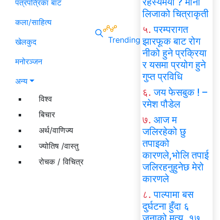
रहस्यमयी ? मोना
पत्रपत्रिका बाट
लिजाको चित्राकृती
कला/साहित्य
५.
परम्परागत
Trending
झारफूक बाट रोग
खेलकुद
नीको हुने प्रक्रिया
मनोरञ्जन
र यसमा प्रयोग हुने
गुप्त प्रविधि
अन्य
६.
जय फेसबुक ! –
विश्व
रमेश पौडेल
बिचार
७.
आज म
अर्थ/वाणिज्य
जलिरहेको छु
तपाइको
ज्योतिष /वास्तु
कारणले,भोलि तपाई
रोचक / विचित्र
जलिरहनुहुनेछ मेरो
कारणले
८.
पाल्पामा बस
दुर्घटना हुँदा ६
जनाको मृत्यु, १७