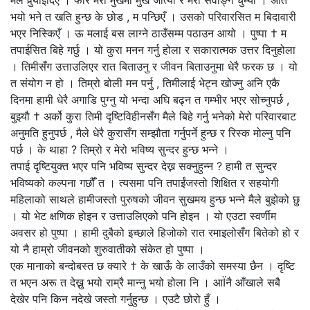
भयो भने त खति हुन्छ के छोड , म पन्छिएँ । उसको परिवारसित म बिदावारी
भएर निस्किएँ । ऊ मलाई बस लाग्ने ठाउँसम्म पठाउन आयो । पुष्पा † म
तपाईसित बिहे गर्छु । यो कुरा मनन गर्नु होला र सकारात्मक उत्तर दिनुहोला
। तिमीसँग उत्ताउलिएर रात बिताउनु र जीवन बिताउनुमा धेरै फरक छ । यो
त संयोग न हो । तिम्रो बोली मन पर्नु , तिमीलाई भेट्न खोज्नु अनि एकै
दिनमा हामी धेरै अगाडि पुग्नु यो भन्दा अघि बढ्न त गम्भीर भएर सोच्नुपर्छ ,
बुझ्यौ † अर्को कुरा तिमी दृष्टिविहीनसँग मैले बिहे गर्नु भनेको मेरो परिवारबाट
अनुमति हुनुपर्छ , मैले धेरै कुरासँग सम्झौता गर्नुपर्ने हुन्छ र रिस्क मोल्नु पनि
पर्छ । के थाहा ? तिम्रो र मेरो भविष्य सुन्दर हुन्छ भन्ने ।
तपाई दृष्टियुक्त भएर पनि भविष्य सुन्दर देख्न सक्नुहुन्न ? हामी त सुन्दर
भविष्यको कल्पना गछौंँ त । त्यसमा पनि तपाईंजस्तो शिक्षित र सहयोगी
महिलाको साथले हामीजस्तो पुरुषको जीवन सुखमय हुन्छ भन्ने मैले बुझेको छु
। यो भेट क्षणिक होइन र उत्ताउलिएको पनि होइन । यो एउटा स्वर्णीम
अवसर हो पुष्पा । हामी दुबैको इच्छाले हिजोको रात रमाइलोसँग बितेको हो र
यो नै हाम्रो जीवनको शुरुवातीको संकेत हो पुष्पा ।
एक मानाको बन्दोबस्त छ क्यारे † के खाऊँ के लाउँको समस्या छैन । दृष्टि
त भएन अरू त देख्नु भयो राम्रै मान्नु भयो होला नि । आÏनै आँखाले सबै
देखेर पनि किन नदेखे जस्तो गर्नुहुन्छ । एउटै छोरो हुँ ।