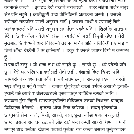
वनमान्छे जस्तो । झ्वाट्ट हेर्दा नखाने चराजस्तो । बाह्र महिना पालेर बाह्र
सेर पनि नहुने । काटीकुटी पार्दा पोलिथिनमै अटाउला जस्तो । उसको
शरीरको नापजोख यसरी अनुमान लाएँ । उसका साथी र उसलाई चिने
जानेकाहरूले पनि यसरी अनुमान लगाउँछन् पक्कै पनि । शिरदेखि पाउसम्म
हेरें । छि † आँखा नदेख्ने पो रहेछ । त्यसैले पो यसरी हिंड्दो रहेछ । मेरो
मुखबाट छि † भन्ने शब्द निस्कियो तर मन मानेन अलि नजिकिएँ । ए भाइ †
तिमी आँखा देख्दैनौ ? ऊ झस्कियो । हजुर † उसले जवाफ दियो म जन्मान्ध
हुँ ।
म स्वार्थी बन्छु † यो भन्दा त म धेरै राम्री छु । सग्ली छु । धेरै पढेकी पनि
छु । मेरो घर परिवारमा कसैलाई सेतो छडी , बैशाखी व्हिल चियर आदि
सामग्रीको आवश्यकता पर्दैन । सबै सक्षम छन् । सबलाङ्ग छन् । यस्तो
भएर बाँच्नु त मर्नु नै जाती । कपाल घुँघुरिएको कालो वर्णको असाध्यै ट्याउँ–
ट्याउँ गर्छ क्यारे † बोलक्कडको प्रमाणपत्र छापिँदैछ उसको लागि ।
सडकमा ढुंगा गिट्टी खाल्डाखुल्डीसँग ठोक्किएर उसको निधारमा दागहरू
छिप्पिएका देखिन्थे । हातका औंला निकै कसिला । शायद हरेकचीज
छाम्नुपर्दा होला तातो, चिसो, साह्रो, नरम, फूल, काँडा यावत वस्तुलाई
छाम्दा उसका हात घन ठटाउने लोहारको भन्दा कम्ती साह्रो थिएन । पानी
नपाएर टाट पल्टेका खेतका पटपटी फुटेका गरा जस्ता उसका कुर्कुच्चाहरू