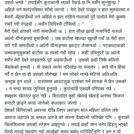
उसले भन्यो “ तपाईसँग कुराकानी भएको रेकर्ड छ नि मसँग सुन्नुहुन्छ ?
अहिले भने शतप्रतिशत साँचो लाग्यो । मेरो देब्रे पाखुरा र हात शुरुवातमा त
बेसरी अँठ्याउँथ्यो भने अहिले त झन् दाहिने गालाको पुरै पातोले मेरो कुममा
राम्रै गरी रगड्यो । मसँग लिपिस्सै टाँसियो । ”
मेरो देब्रे हातको नारी समाउँथ्यो ऊ । हात सीधा झार्दा नजानिंदो पाराले
आÏनो यौनाङ्गमा पुर्‍याउँथ्यो । जब बाटोमा खाल्डा खुल्डी पर्थे ऊ मेरो हात
दरो गरी समाउँथ्यो र आÏनो यौनाङ्गमा झ्वाट्ट लैजान्थ्यो । पटकपटकको
घच्याकघुचुकको बाटोमा ऊ त्यसो गर्दो रहेछ । कहीं उभिनुपरे ऊ आÏनो
शरीर मेरो देब्रे साइडतर्फ पूरै अड्याउँथ्यो । उसको छडी निकै बलियो
भैसकेको हुन्थ्यो । यो उसले जानेर गरिरहेछ या नजानेर । कतै यौन हिंसा
गर्दै त छैन या हो उसको यौनेच्छा ? मन परेको मान्छे भेटियो अलिअलि
उत्सुक हुन थालें । वास्तवमा आउटलुक प्रशंसा गर्न लायक नै छैन उसको
। म भन्दा शायद जुनियर हुनुपर्छ । कुराचाहिं एकदमै परिपक्व गर्छ ।
शब्दहरू खेलाएर कुरा गर्छ । बिरालोले मुसो खेलाई खेलाई अन्तमा सिकार
बनाएरै छाड्ने कला जानेको कलाकार जस्तो ।
देशको बिग्रिएको अवस्था देखि लिएर अपाङ्ग बाल महिला दलित तर्फ
आवाज उठाउने ऊ सफल आरजे को सपना देख्दथ्यो जतिखेर पनि । कुराको
सिलसिलामा उसको स्टेशन आइपुग्यो । तपाई कहाँ जान भनेर हिंड्नु भएको
थियो मलाई सहयोग गर्दा तपाईको समय बर्बाद पारिदिएँ हगि † हुन त यो