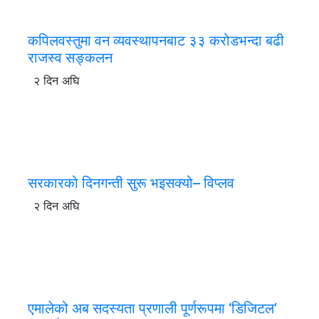
कपिलवस्तुमा वन व्यवस्थापनबाट ३३ करोडभन्दा बढी
राजस्व सङ्कलन
२ दिन अघि
सरकारको दिनगन्ती सुरू भइसक्यो– विप्लव
२ दिन अघि
एमालेको अब सदस्यता प्रणाली पूर्णरूपमा ‘डिजिटल’