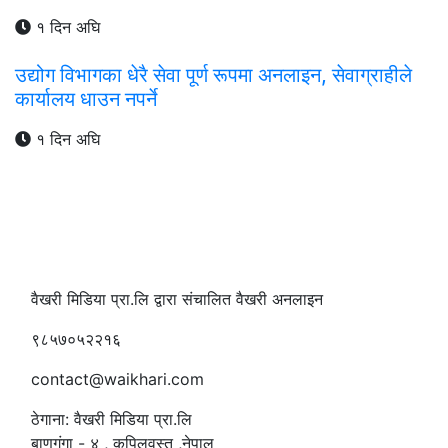
१ दिन अघि
उद्योग विभागका धेरै सेवा पूर्ण रूपमा अनलाइन, सेवाग्राहीले
कार्यालय धाउन नपर्ने
१ दिन अघि
वैखरी मिडिया प्रा.लि द्वारा संचालित वैखरी अनलाइन
९८५७०५२२१६
contact@waikhari.com
ठेगाना: वैखरी मिडिया प्रा.लि
बाणगंगा - ४ , कपिलवस्तु ,नेपाल