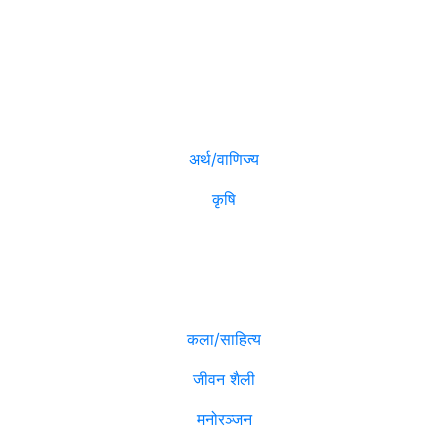
विजनेश
मनोरञ्जन
अर्थ/वाणिज्य
कृषि
विविध
कला/साहित्य
जीवन शैली
मनोरञ्जन