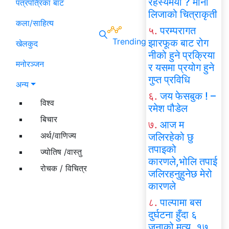
रहस्यमयी ? मोना
पत्रपत्रिका बाट
लिजाको चित्राकृती
कला/साहित्य
५.
परम्परागत
Trending
झारफूक बाट रोग
खेलकुद
नीको हुने प्रक्रिया
मनोरञ्जन
र यसमा प्रयोग हुने
गुप्त प्रविधि
अन्य
६.
जय फेसबुक ! –
विश्व
रमेश पौडेल
बिचार
७.
आज म
अर्थ/वाणिज्य
जलिरहेको छु
तपाइको
ज्योतिष /वास्तु
कारणले,भोलि तपाई
रोचक / विचित्र
जलिरहनुहुनेछ मेरो
कारणले
८.
पाल्पामा बस
दुर्घटना हुँदा ६
जनाको मृत्यु, १७