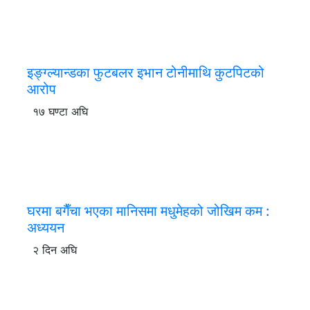
इङ्ग्ल्यान्डका फुटबलर इभान टोनीमाथि कुटपिटको
आरोप
१७ घण्टा अघि
घरमा बगैँचा भएका मानिसमा मधुमेहको जोखिम कम :
अध्ययन
२ दिन अघि