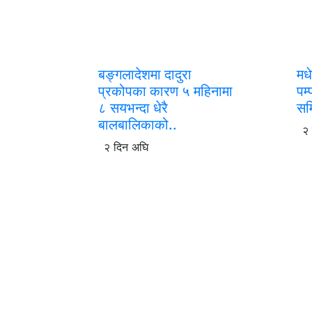
बङ्गलादेशमा दादुरा
मध
प्रकोपका कारण ५ महिनामा
पम
८ सयभन्दा धेरै
सम
बालबालिकाको..
२
२ दिन अघि