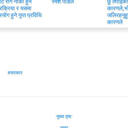
ाट रोग नीको हुने
रमेश पौडेल
छु तपाइको
्रक्रिया र यसमा
कारणले,भ
्रयोग हुने गुप्त प्रविधि
जलिरहनुहु
कारणले
#सरकार
मुख्य पृष्ठ
खबर