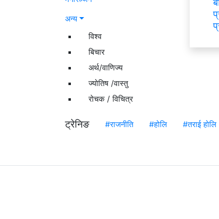
ब
प
अन्य
प
विश्व
बिचार
अर्थ/वाणिज्य
ज्योतिष /वास्तु
रोचक / विचित्र
ट्रेनिङ
#राजनीति
#होलि
#तराई होलि