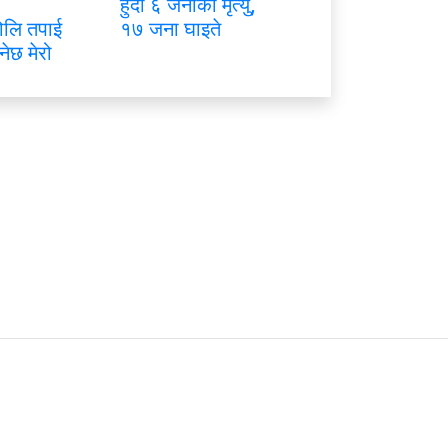
हुँदा ६ जनाको मृत्यु,
ोलि तपाई
१७ जना घाइते
नेछ मेरो