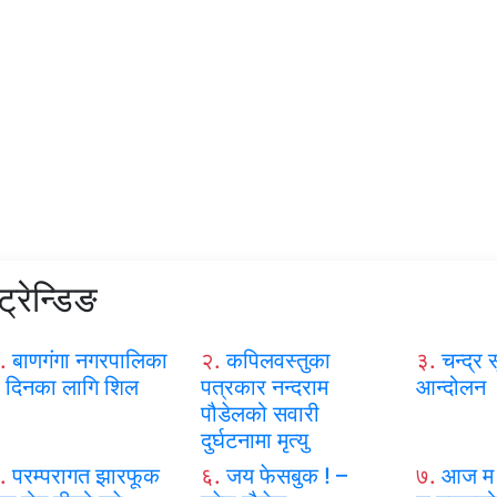
ट्रेन्डिङ
.
बाणगंगा नगरपालिका
२.
कपिलवस्तुका
३.
चन्द्र स
 दिनका लागि शिल
पत्रकार नन्दराम
आन्दोलन
पौडेलको सवारी
दुर्घटनामा मृत्यु
.
परम्परागत झारफूक
६.
जय फेसबुक ! –
७.
आज म 