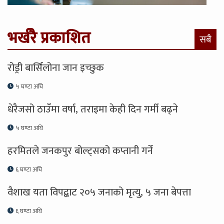
भर्खरै प्रकाशित
सबै
रोड्री बार्सिलोना जान इच्छुक
५ घण्टा अघि
धेरैजसो ठाउँमा वर्षा, तराइमा केही दिन गर्मी बढ्ने
५ घण्टा अघि
हरमितले जनकपुर बोल्ट्सको कप्तानी गर्ने
६ घण्टा अघि
वैशाख यता विपद्बाट २०५ जनाको मृत्यु, ५ जना बेपत्ता
६ घण्टा अघि