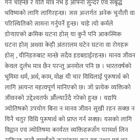
गर्न चाह्न्छ र यति मात्र नभै इ आफ्नो सुन्दर एवं संबृद्ध
भविष्यको लागि लागिरहन्छ। जस अन्तर्गत अनेक चुनौती वा
परिस्थितिको सामना गर्नुपर्ने हुन्छ। चाहे त्यो कर्मले
डोर्‍याएको क्रमिक घटना होस् या कुनै पनि आकस्मिक
घटना होस् अथवा केही अंतरालम घटेन घटना वा रोगहरू
होस् , यीनिहरुबाट मान्छे सदैव हडबडाईरहन्छ। मानव जीवन
केवल दुर्लभ मात्र छैन परन्तु अनमोल पनि छ । भारतवर्षको
भूमिमा धर्म, अर्थ, काम, मोक्ष यी चार विधिलाई पुरूषार्थ को
लागि अत्यन्त महत्वपूर्ण मानिएको छ। जो प्रत्येक व्यक्तिको
जीवनको उद्देश्यतर्फ औँल्याउँदै गरेको हुन्छ । यद्यपि
ज्योतिषको उपयोग बिना न मानव जीवन सुखी रहन सक्छ न
यिनै चतुर विधि पुरूषार्थ को प्राप्त गर्न सक्छ। यसको लागि
विद्वान एवं ज्योतिषमा कार्यरत व्यक्तिहरूसँग परामर्श लिन