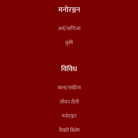
मनोरञ्जन
अर्थ/वाणिज्य
कृषि
विविध
कला/साहित्य
जीवन शैली
मनोरञ्जन
वैखरी बिशेष