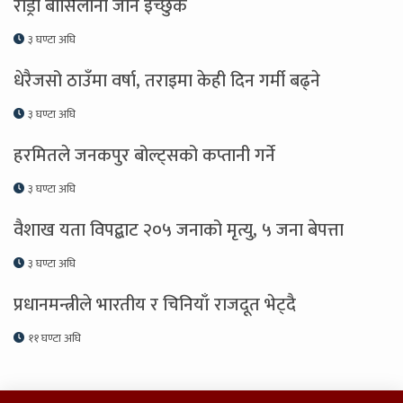
रोड्री बार्सिलोना जान इच्छुक
३ घण्टा अघि
धेरैजसो ठाउँमा वर्षा, तराइमा केही दिन गर्मी बढ्ने
३ घण्टा अघि
हरमितले जनकपुर बोल्ट्सको कप्तानी गर्ने
३ घण्टा अघि
वैशाख यता विपद्बाट २०५ जनाको मृत्यु, ५ जना बेपत्ता
३ घण्टा अघि
प्रधानमन्त्रीले भारतीय र चिनियाँ राजदूत भेट्दै
११ घण्टा अघि