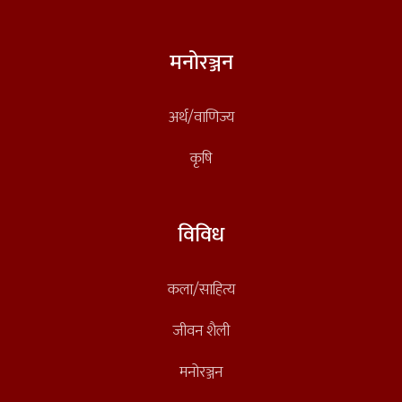
मनोरञ्जन
अर्थ/वाणिज्य
कृषि
विविध
कला/साहित्य
जीवन शैली
मनोरञ्जन