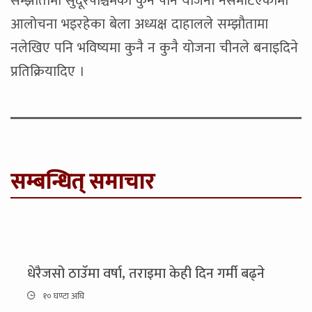
सम्झौतामा सुदूरपश्चिमका कुनै पनि योजना नसमेटिएकोमा
आलोचना भइरहेका बेला अध्यक्ष दाहालले सम्झौतामा
नलेखिए पनि भविष्यमा कुनै न कुनै योजना चीनले बनाइदिने
प्रतिक्रियादिए ।
सम्बन्धित् समाचार
धेरैजसो ठाउँमा वर्षा, तराइमा केही दिन गर्मी बढ्ने
१० घण्टा अघि