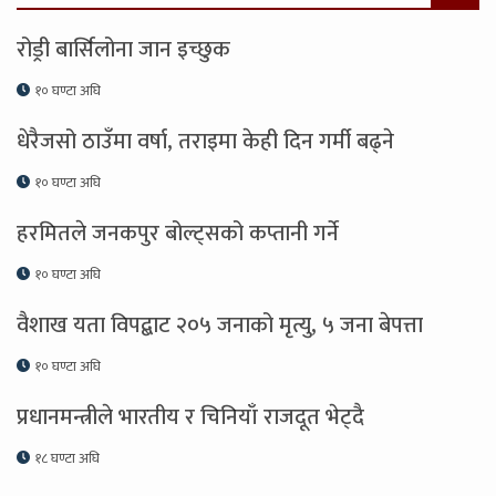
रोड्री बार्सिलोना जान इच्छुक
१० घण्टा अघि
धेरैजसो ठाउँमा वर्षा, तराइमा केही दिन गर्मी बढ्ने
१० घण्टा अघि
हरमितले जनकपुर बोल्ट्सको कप्तानी गर्ने
१० घण्टा अघि
वैशाख यता विपद्बाट २०५ जनाको मृत्यु, ५ जना बेपत्ता
१० घण्टा अघि
प्रधानमन्त्रीले भारतीय र चिनियाँ राजदूत भेट्दै
१८ घण्टा अघि