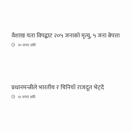
वैशाख यता विपद्बाट २०५ जनाको मृत्यु, ५ जना बेपत्ता
१० घण्टा अघि
प्रधानमन्त्रीले भारतीय र चिनियाँ राजदूत भेट्दै
१८ घण्टा अघि