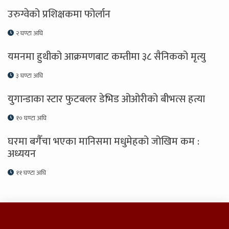
उरुग्वेको प्रशिक्षकमा फोर्लान
२ घण्टा अघि
यमनमा हुथीको आक्रमणबाट कम्तीमा ३८ सैनिकको मृत्यु
३ घण्टा अघि
युगान्डाका स्टार फुटबलर डेभिड ओओरीको बीभत्स हत्या
१० घण्टा अघि
घरमा बगैँचा भएका मानिसमा मधुमेहको जोखिम कम :
अध्ययन
११ घण्टा अघि