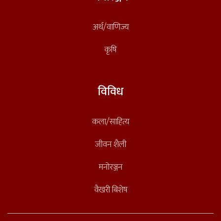
अर्थ/वाणिज्य
कृषि
विविध
कला/साहित्य
जीवन शैली
मनोरञ्जन
वैखरी बिशेष