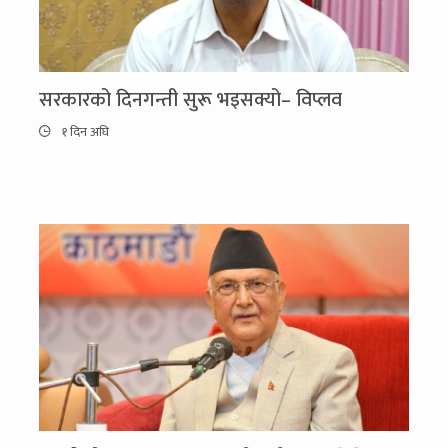
सरकारको दिनगन्ती सुरू भइसक्यो– विप्लव
१ दिन अघि