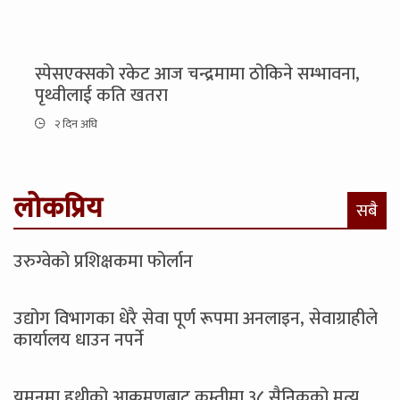
स्पेसएक्सको रकेट आज चन्द्रमामा ठोकिने सम्भावना,
पृथ्वीलाई कति खतरा
२ दिन अघि
लोकप्रिय
सबै
उरुग्वेको प्रशिक्षकमा फोर्लान
उद्योग विभागका धेरै सेवा पूर्ण रूपमा अनलाइन, सेवाग्राहीले
कार्यालय धाउन नपर्ने
यमनमा हुथीको आक्रमणबाट कम्तीमा ३८ सैनिकको मृत्यु