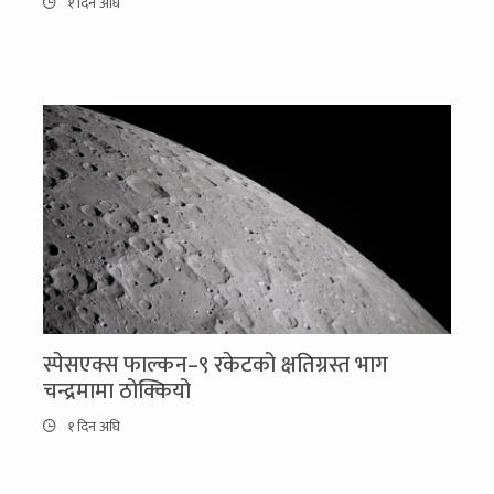
१ दिन अघि
स्पेसएक्स फाल्कन–९ रकेटको क्षतिग्रस्त भाग
चन्द्रमामा ठोक्कियो
१ दिन अघि