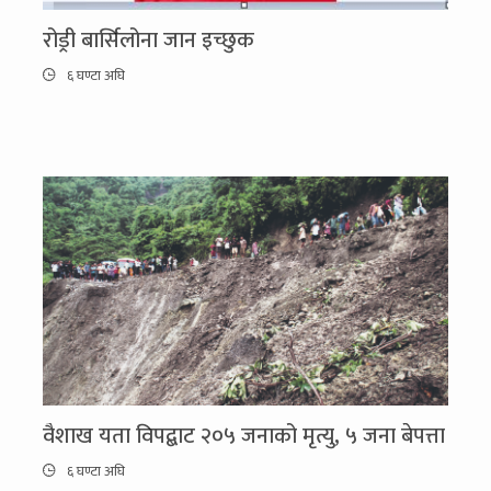
रोड्री बार्सिलोना जान इच्छुक
६ घण्टा अघि
वैशाख यता विपद्बाट २०५ जनाको मृत्यु, ५ जना बेपत्ता
६ घण्टा अघि