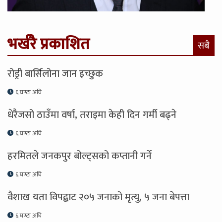
भर्खरै प्रकाशित
सबै
रोड्री बार्सिलोना जान इच्छुक
६ घण्टा अघि
धेरैजसो ठाउँमा वर्षा, तराइमा केही दिन गर्मी बढ्ने
६ घण्टा अघि
हरमितले जनकपुर बोल्ट्सको कप्तानी गर्ने
६ घण्टा अघि
वैशाख यता विपद्बाट २०५ जनाको मृत्यु, ५ जना बेपत्ता
६ घण्टा अघि