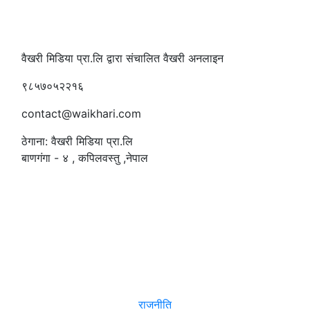
वैखरी मिडिया प्रा.लि द्वारा संचालित वैखरी अनलाइन
९८५७०५२२१६
contact@waikhari.com
ठेगाना: वैखरी मिडिया प्रा.लि
बाणगंगा - ४ , कपिलवस्तु ,नेपाल
सम्पादक
:
रमेश पौडेल
समाचार
राजनीति