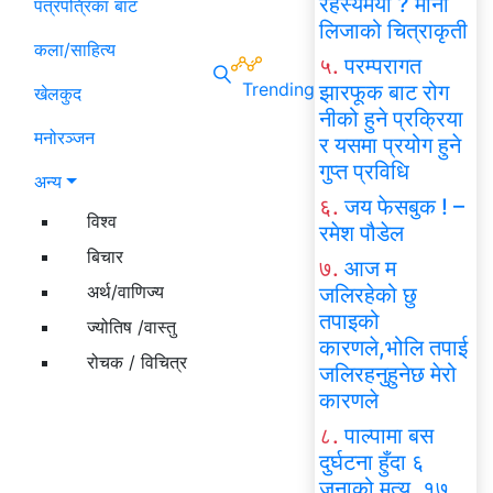
रहस्यमयी ? मोना
पत्रपत्रिका बाट
लिजाको चित्राकृती
कला/साहित्य
५.
परम्परागत
Trending
झारफूक बाट रोग
खेलकुद
नीको हुने प्रक्रिया
मनोरञ्जन
र यसमा प्रयोग हुने
गुप्त प्रविधि
अन्य
६.
जय फेसबुक ! –
विश्व
रमेश पौडेल
बिचार
७.
आज म
अर्थ/वाणिज्य
जलिरहेको छु
तपाइको
ज्योतिष /वास्तु
कारणले,भोलि तपाई
रोचक / विचित्र
जलिरहनुहुनेछ मेरो
कारणले
८.
पाल्पामा बस
दुर्घटना हुँदा ६
जनाको मृत्यु, १७