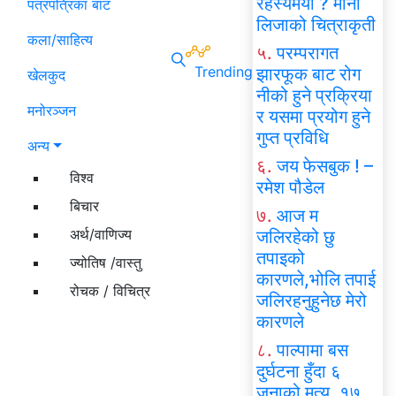
रहस्यमयी ? मोना
पत्रपत्रिका बाट
लिजाको चित्राकृती
कला/साहित्य
५.
परम्परागत
Trending
झारफूक बाट रोग
खेलकुद
नीको हुने प्रक्रिया
मनोरञ्जन
र यसमा प्रयोग हुने
गुप्त प्रविधि
अन्य
६.
जय फेसबुक ! –
विश्व
रमेश पौडेल
बिचार
७.
आज म
अर्थ/वाणिज्य
जलिरहेको छु
तपाइको
ज्योतिष /वास्तु
कारणले,भोलि तपाई
रोचक / विचित्र
जलिरहनुहुनेछ मेरो
कारणले
८.
पाल्पामा बस
दुर्घटना हुँदा ६
जनाको मृत्यु, १७