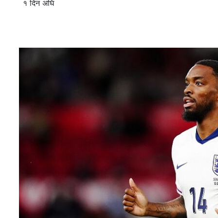
१ दिन अघि