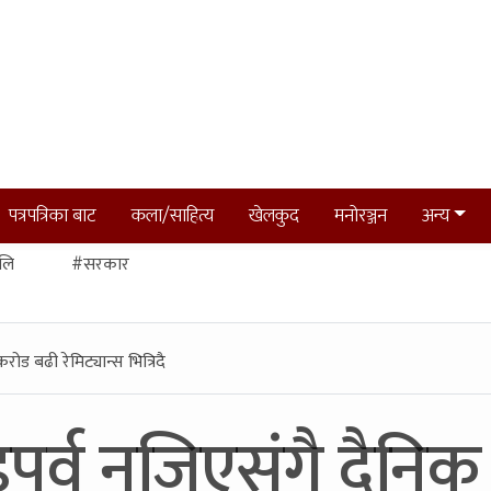
पत्रपत्रिका बाट
कला/साहित्य
खेलकुद
मनोरञ्जन
अन्य
लि
#सरकार
ड बढी रेमिट्यान्स भित्रिदै
पर्व नजिएसंगै दैनि