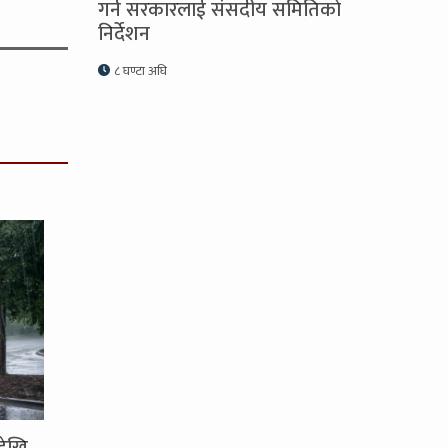
गर्न सरकारलाई संसदीय समितिकाे
निर्देशन
८ घण्टा अघि