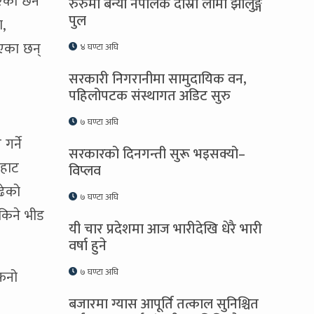
नाएका छन
रुरुमा बन्यो नेपालकै दोस्रो लामो झोलुङ्गे
पुल
,
आएका छन्
४ घण्टा अघि
सरकारी निगरानीमा सामुदायिक वन,
पहिलोपटक संस्थागत अडिट सुरु
७ घण्टा अघि
गर्ने
सरकारको दिनगन्ती सुरू भइसक्यो–
 हाट
विप्लव
ढेको
७ घण्टा अघि
सकिने भीड
यी चार प्रदेशमा आज भारीदेखि धेरै भारी
वर्षा हुने
७ घण्टा अघि
फनो
बजारमा ग्यास आपूर्ति तत्काल सुनिश्चित