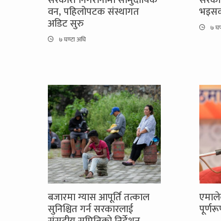
सरकारी निगरानीमा सामुदायिक
सरकार
वन, पहिलोपटक संस्थागत
भइसक्
अडिट सुरु
७ घण
७ घण्टा अघि
बजारमा ग्यास आपूर्ति तत्काल
एमाले
सुनिश्चित गर्न सरकारलाई
पूर्ण