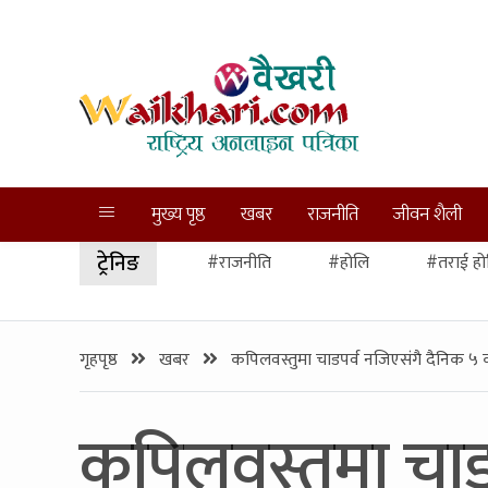
मुख्य पृष्ठ
खबर
राजनीति
जीवन शैली
ट्रेनिङ
#राजनीति
#होलि
#तराई हो
गृहपृष्ठ
खबर
कपिलवस्तुमा चाडपर्व नजिएसंगै दैनिक ५ करो
कपिलवस्तुमा चाड