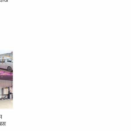
देखि
म
 बस