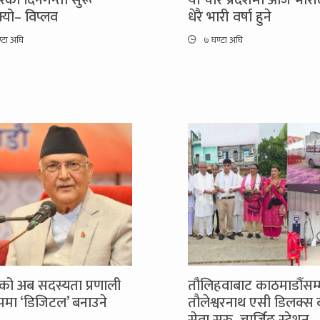
को दिनगन्ती सुरू
यी चार प्रदेशमा आज भारी
यो– विप्लव
धेरै भारी वर्षा हुने
्टा अघि
७ घण्टा अघि
को अब सदस्यता प्रणाली
तौलिहवाबाट काठमाडौंसम्
रूपमा ‘डिजिटल’ बनाउने
तौलेश्वरनाथ एसी डिलक्स