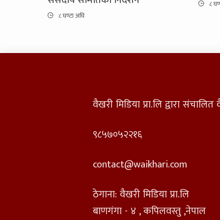
संसदीय समितिकाे निर्देशन
८ घण
८ घण्टा अघि
वैखरी मिडिया प्रा.लि द्वारा संचालि
९८५७०५२२१६
contact@waikhari.com
ठेगाना: वैखरी मिडिया प्रा.लि
बाणगंगा - ४ , कपिलवस्तु ,नेपाल