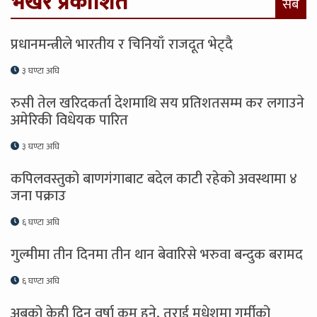
भर्खरै प्रकाशित
सबै
प्रधानमन्त्रीले भारतीय र चिनियाँ राजदूत भेट्दै
३ घण्टा अघि
रुसी तेल खरिदकर्ता देशमाथि सय प्रतिशतसम्म कर लगाउने
अमेरिकी विधेयक पारित
३ घण्टा अघि
कपिलवस्तुको बाणगंगाबाट बदेल काटी रहेको अवस्थामा ४
जना पक्राउ
६ घण्टा अघि
गुल्मीमा तीन दिनमा तीन थान बेवारिसे भरुवा बन्दुक बरामद
६ घण्टा अघि
अबको केही दिन वर्षा कम हुने, तराई मधेशमा गर्मीको