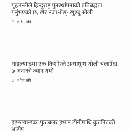
गृहमन्त्रीले हिन्दुराष्ट्र पुनर्स्थापनाको प्रतिबद्धता
गर्नुभएको छ, खेर नजाओस्- खुश्बु ओली
१ दिन अघि
थाइल्यान्डमा एक किशोरले अन्धाधुन्ध गोली चलाउँदा
७ जनाको ज्यान गयो
१ दिन अघि
इङ्ग्ल्यान्डका फुटबलर इभान टोनीमाथि कुटपिटको
आरोप