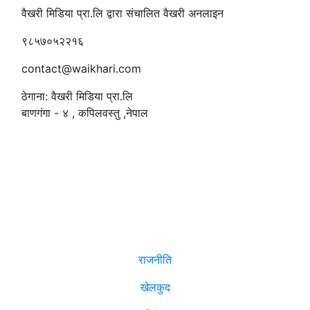
वैखरी मिडिया प्रा.लि द्वारा संचालित वैखरी अनलाइन
९८५७०५२२१६
contact@waikhari.com
ठेगाना: वैखरी मिडिया प्रा.लि
बाणगंगा - ४ , कपिलवस्तु ,नेपाल
सम्पादक
:
रमेश पौडेल
समाचार
राजनीति
खेलकुद