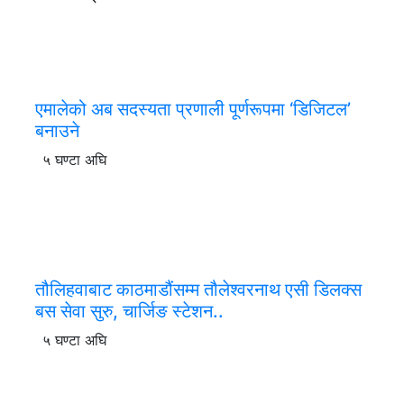
एमालेको अब सदस्यता प्रणाली पूर्णरूपमा ‘डिजिटल’
बनाउने
५ घण्टा अघि
तौलिहवाबाट काठमाडौंसम्म तौलेश्वरनाथ एसी डिलक्स
बस सेवा सुरु, चार्जिङ स्टेशन..
५ घण्टा अघि