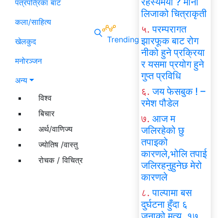
रहस्यमयी ? मोना
पत्रपत्रिका बाट
लिजाको चित्राकृती
कला/साहित्य
५.
परम्परागत
Trending
झारफूक बाट रोग
खेलकुद
नीको हुने प्रक्रिया
मनोरञ्जन
र यसमा प्रयोग हुने
गुप्त प्रविधि
अन्य
६.
जय फेसबुक ! –
विश्व
रमेश पौडेल
बिचार
७.
आज म
अर्थ/वाणिज्य
जलिरहेको छु
तपाइको
ज्योतिष /वास्तु
कारणले,भोलि तपाई
रोचक / विचित्र
जलिरहनुहुनेछ मेरो
कारणले
८.
पाल्पामा बस
दुर्घटना हुँदा ६
जनाको मृत्यु, १७