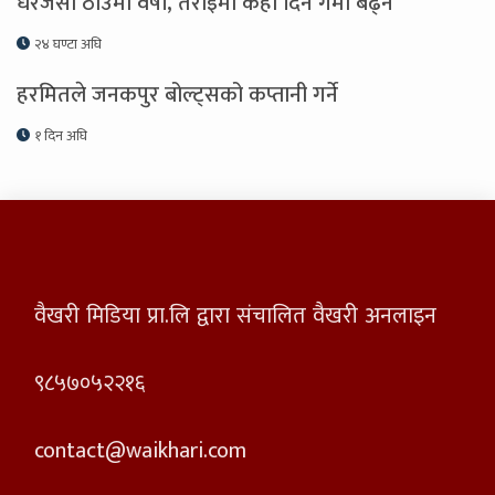
धेरैजसो ठाउँमा वर्षा, तराइमा केही दिन गर्मी बढ्ने
२४ घण्टा अघि
हरमितले जनकपुर बोल्ट्सको कप्तानी गर्ने
१ दिन अघि
वैखरी मिडिया प्रा.लि द्वारा संचालित वैखरी अनलाइन
९८५७०५२२१६
contact@waikhari.com