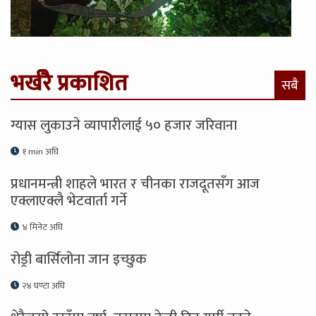
भर्खरै प्रकाशित
सबै
ग्यास लुकाउने व्यापारीलाई ५० हजार जरिवाना
१ min अघि
प्रधानमन्त्री शाहले भारत र चीनका राजदूतसँग आज
एक्लाएक्लै भेटवार्ता गर्ने
४ मिनेट अघि
रोड्री बार्सिलोना जान इच्छुक
२४ घण्टा अघि