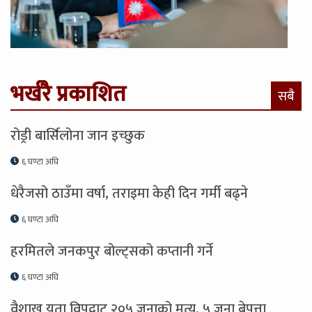
भर्खरै प्रकाशित
सबै
रोड्री बार्सिलोना जान इच्छुक
६ घण्टा अघि
धेरैजसो ठाउँमा वर्षा, तराइमा केही दिन गर्मी बढ्ने
६ घण्टा अघि
हरमितले जनकपुर बोल्ट्सको कप्तानी गर्ने
६ घण्टा अघि
वैशाख यता विपद्बाट २०५ जनाको मृत्यु, ५ जना बेपत्ता