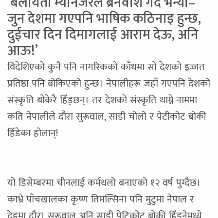
‘बेलायती म्यानेजरले ब्रेनवाश गर्दै भन्यो–
जुन देशमा गएपनि भाषिक कठिनाइ हुन्छ,
दुईचार दिन दिमागलाई आराम देऊ, अनि
आऊ!’
विदेशिएको कुनै पनि नागरिकको काँधमा सो देशको इज्जत
प्रतिष्ठा पनि बोकिएको हुन्छ। नेपालीहरू जहाँ गएपनि देशको
संस्कृति बोकेरै हिँड्छन्। तर देशको संस्कृति थाम्ने नाममा
कति नेपालीले दौरा सुरूवाल, साडी चोलो र पेटीकोट बोकी
हिँडेका होलान्!
यो डिसेम्बरमा चीनलाई कर्मथलो बनाएको १२ वर्ष पुग्दैछ।
काभ्रे पाँचखालका कृष्ण तिमल्सिना पनि मुटुमा नेपाल र
देहमा दौरा, सुरूवाल अनि साडी पेटिकोट बोकी हिँड्नेमध्ये