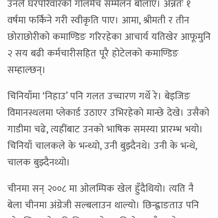
उनले घरपरिवारको गोलमेच सम्मेलन बोलाए। अन्नतः १
वर्षमा फर्किने गरी स्वीकृति पाए। आमा, श्रीमती र तीन
छोराछोरीको कमाण्डिङ गरिरहेका आचार्य यतिखेर आफूमुनि
२ सय बढी कर्मचारीसहित पूरै होटेलको कमाण्डिङ
सम्हाल्छन्।
चिनियाँमा ‘निहाउ’ पनि गलत उच्चारण गर्थे रे। बेइजिङ
विमानस्थलमा प्लेकार्ड उठाएर उभिरहेको मान्छे देखे। उसैको
गाडीमा चढे, त्यहींबाट उनको भाषिक समस्या प्रारम्भ भयो।
चिनियाँ चालकले के भन्थ्यो, उनी बुझ्दैनथे। उनी के भन्थे,
चालक बुझ्दैनथ्यो।
चीनमा सन् २००८ मा ओलम्पिक खेल हुँदैथियो। त्यति नै
बेला चीनमा अंग्रेजी सल्बलाउन थाल्यो। छिन्ह्वाङताउ पनि