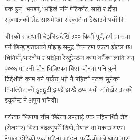
एक हुन्। भन्छन्, ‘अहिले पनि पेटिकोट, सारी र दौरा
सुरूवालको सेट साथमै छ। संस्कृति त देखाउनै पर्यो नि।’
चीनको राजधानी बेइजिङदेखि ३०० किमी पूर्व, हपै प्रान्तमा
पर्ने छिन्ह्वाङ्ताउको पोहाइ समुद्र किनारमा एउटा होटल छ।
चिनियाँ, भारतीय र पश्चिमा रेस्टुरेन्टमा काम गर्नैका लागि सन्
२००६ मा उनी चीन भित्रिएका थिए। चीनमा पनि कुनै
विदेशीले काम गर्न पाउँछ भन्ने नै पहिलो पटक सुनेका
तिमल्सिनाको हुट्हुटी झण्डै झण्डै ठप्प भयो जतिखेर उनको
डकुमेन्ट नै अपुग भनियो।
पर्यटक भिसामा चीन छिरेका उनलाई एक महिनाभित्रै जेड
(रोजगार) भिसा बदल्नुपर्ने थियो, नेपाल वा मकाउ गएर।
नेपाल छोडेको एक महिना भा’छैन, फर्कियो भन्ने थाहा पाए