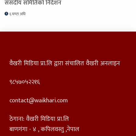
संसदीय समितिकाे निर्देशन
६ घण्टा अघि
वैखरी मिडिया प्रा.लि द्वारा संचालित वैखरी अनलाइन
९८५७०५२२१६
contact@waikhari.com
ठेगाना: वैखरी मिडिया प्रा.लि
बाणगंगा - ४ , कपिलवस्तु ,नेपाल