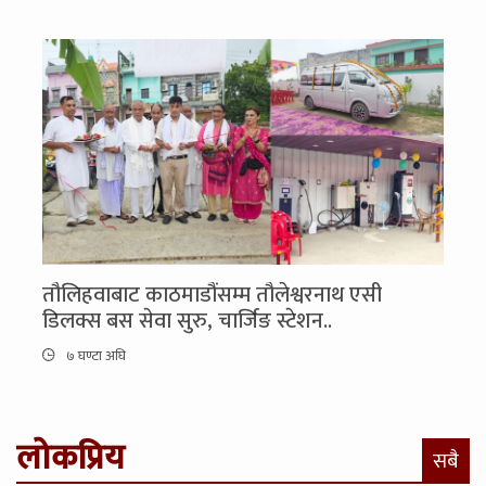
तौलिहवाबाट काठमाडौंसम्म तौलेश्वरनाथ एसी
डिलक्स बस सेवा सुरु, चार्जिङ स्टेशन..
७ घण्टा अघि
लोकप्रिय
सबै