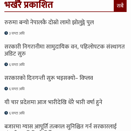
भर्खरै प्रकाशित
सबै
रुरुमा बन्यो नेपालकै दोस्रो लामो झोलुङ्गे पुल
३ घण्टा अघि
सरकारी निगरानीमा सामुदायिक वन, पहिलोपटक संस्थागत
अडिट सुरु
६ घण्टा अघि
सरकारको दिनगन्ती सुरू भइसक्यो– विप्लव
६ घण्टा अघि
यी चार प्रदेशमा आज भारीदेखि धेरै भारी वर्षा हुने
६ घण्टा अघि
बजारमा ग्यास आपूर्ति तत्काल सुनिश्चित गर्न सरकारलाई