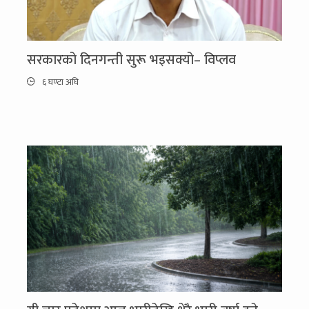
सरकारको दिनगन्ती सुरू भइसक्यो– विप्लव
६ घण्टा अघि