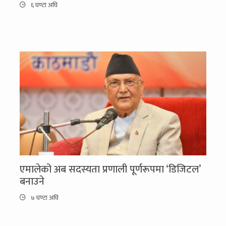
६ घण्टा अघि
एमालेको अब सदस्यता प्रणाली पूर्णरूपमा ‘डिजिटल’
बनाउने
७ घण्टा अघि