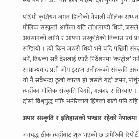
सबै नेपाली बाट चोराइएर पश्चिमी देश पुगेको कुरा घामज
पश्चिमी कृश्चियन जगत हिजोको नेपाली मौलिक सभ्यता
मौलिक संस्कृती आफैंमा यति लोभलाग्दो थियो, जसले
अवसानको लागि र आफ्ना संस्कृतिको विकास एवं प्रव
सम्झियो । त्यो किन जरुरी थियो भनें यदि पश्चिमी सं
भनें, विश्वका सबै देशलाई एउटै निर्देशनमा ‘कन्ट्रोल
साम्राज्यवाद प्रती जोगाइरहन उनीहरूको संस्कृति अरु
यो नै सबैभन्दा ठूलो कारण हो जसले गर्दा जर्मन, पोर्
त्यहाँका मौलिक संस्कृति बिगारे, भत्काए र सिध्याए । अ
दोस्रो विश्वयुद्ध पछि अमेरिकाले हिँडेको बाटो पनि यहि
अपार संस्कृति र इतिहासको भण्डार रहेको नेपालमा 
जनयुद्ध ठीक त्यहाँबाट शुरु भएको छ अमेरिकी रिपोर्ट अ