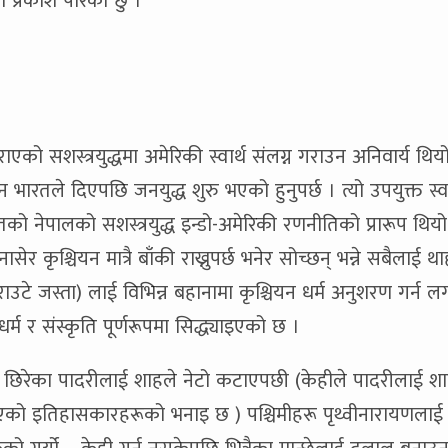
 प्रकाश पारेको छु
।
को सशस्त्रयुद्धमा अमेरिकी स्वार्थ संलग्न गराउन अनिवार्य थिय
 भारतले दिएपछि जनयुद्ध शुरु भएको हुनुपर्छ । त्यो उपयुक्त स्वा
तको नेपालको सशस्त्रयुद्ध इन्डो-अमेरिकी रणनीतिको प्रारूप थियो
 नासेर कृश्चियन मात्रै बाँकी राख्नुपर्छ भनेर सोच्छन् भन्ने सबैलाई 
ाउटे जस्ता) लाई विभिन्न बहानामा कृश्चियन धर्म अनुशरण गर्न ल
्म र संस्कृति पूर्णरूपमा सिद्ध्याइएको छ ।
्डौ छिरेका पादरीलाई शाहले नेटो कटाएपछी (केहीले पादरीलाई श
एको इतिहासकारहरूको भनाइ छ ) पश्चिमीहरू पृथ्वीनारायणलाई अ