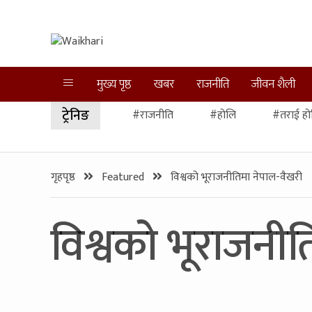
मुख्य पृष्ठ
खबर
राजनीति
जीवन शैली
ट्रेनिङ
#राजनीति
#होलि
#तराई हो
गृहपृष्ठ
Featured
विश्वको भूराजनीतिमा नेपाल-वैखरी
विश्वको भूराजनीत