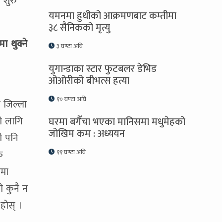
 शुरु
यमनमा हुथीको आक्रमणबाट कम्तीमा
३८ सैनिकको मृत्यु
ा थुक्ने
३ घण्टा अघि
युगान्डाका स्टार फुटबलर डेभिड
ओओरीको बीभत्स हत्या
१० घण्टा अघि
 जिल्ला
को लागि
घरमा बगैँचा भएका मानिसमा मधुमेहको
जोखिम कम : अध्ययन
ी पनि
क
११ घण्टा अघि
ीमा
ो कुनै न
होस् ।