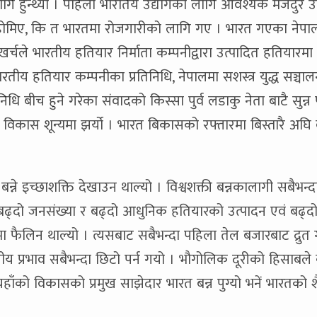
लागि हुन्थ्यो । पहिलो भारतिय उद्योगको लागि आवश्यक मजदुर उ
द्धमा होमिए, कि त भारतमा रोजगारीको लागि गए । भारत गएका नेपा
 खर्चले भारतीय हतियार निर्माता कम्पनीद्वारा उत्पादित हतियारमा
तीय हतियार कम्पनीका प्रतिनिधि, नेपालमा सशस्त्र युद्ध सञ्चा
िनिधि बीच हुने गरेका संवादको किस्सा पुर्व लडाकु नेता बाटै सुन्
ो विकास शून्यमा झर्यो । भारत बिकासको रफ्तारमा बिस्तारै अघि 
बन्ने इच्छाशक्ति देखाउन थाल्यो । विश्वशक्ती बन्नकालागी सबैभन्
 बढ्दो जनसंख्या र बढ्दो आधुनिक हतियारको उत्पादन एवं बढ्द
ैलिन थाल्यो । त्यसबाट सबैभन्दा पहिला तेल बजारबाट द्रुत
ीय प्रभाव सबैभन्दा छिटो पर्न गयो । भौगोलिक दूरीको हिसाबल
यहाँको विकासको प्रमुख साझेदार भारत बन्न पुग्यो भनें भारतको श