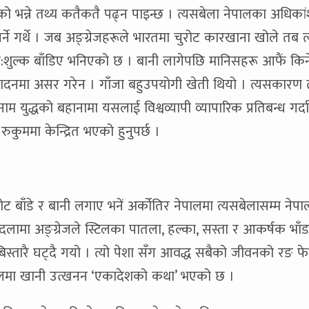
को भन्ने तथ्य कतैकतै पढ्न पाइन्छ । त्यसबेला नेपालका अधिकांश
र्ने गर्थे । जब अङ्ग्रेजहरूले भारतमा चुरोट कारखाना खोले तब 
ि:शुल्क बाँडिए भनिएको छ । बानी लागेपछि मानिसहरू आफैं कि
्पादनमा असर गरेन । गाँजा बहुउपयोगी खेती थियो । त्यसकारण त
म युद्धको बहानामा यसलाई विश्वव्यापी व्यापारिक प्रतिबन्ध गर्द
कुममा केन्द्रित भएको हुनुपर्छ ।
ट बाँडे र बानी लगाए भनें अर्कोतिर नेपालमा त्यसबेलासम्म नेपा
बदलामा अङ्ग्रेजले स्टिलका पातला, हल्का, सस्ता र आकर्षक भाँडा
िस्तारै घट्दै गयो । त्यो पेशा सँग आवद्ध सबैको जीवनको रङ फ
ालमा खानी उत्खनन ‘एकादेशको कथा’ भएको छ ।