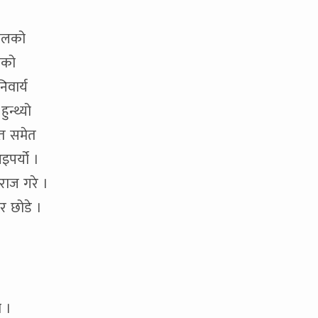
पालको
नको
वार्य
न्थ्यो
मत समेत
इपर्यो ।
 राज गरे ।
ेर छोडे ।
ो ।