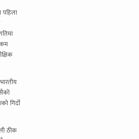
दा पहिला
ो
 गतिमा
े कम
ैक्षिक
 भारतीय
सैको
को गिर्दो
ैली ठीक