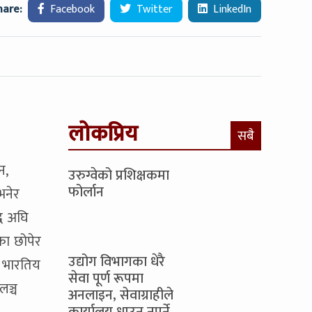
hare:
Facebook
Twitter
LinkedIn
लोकप्रिय
सबै
न,
उरुग्वेको प्रशिक्षकमा
फोर्लान
भनेर
्ध अघि
का छोपेर
उद्योग विभागका धेरै
र भारतिय
सेवा पूर्ण रूपमा
लञ्च
अनलाइन, सेवाग्राहीले