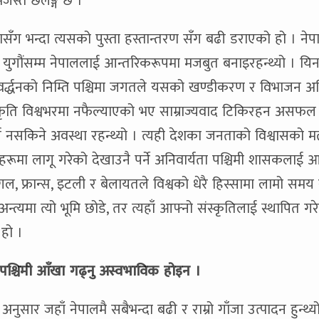
स्तै छर्लङ्ग छ ।
सँग भन्दा त्यसको पुस्ता हस्तान्तरण सँग बढी डराएको हो । ने
 युगौंसम्म नेपाललाई आन्तरिकरूपमा मजबुत बनाइरहन्थ्यो । यि
र्द्धनको निम्ति पश्चिमा जगतले यसको खण्डीकरण र विभाजन अनि
स्कृति विश्वभरमा नफैल्याएको भए साम्राज्यवाद टिकिरहन असफल हु
’ गर्न नसकिने अवस्था रहन्थ्यो । त्यही देशका जनताको विश्वासको 
हरूमा लागू गरेको देखाउनै पर्ने अनिवार्यता पश्चिमी शासकलाई आ
चुगल, फ्रान्स, इटली र बेलायतले विश्वको धेरै हिस्सामा लामो समय
न्त्यमा त्यो भूमि छोडे, तर त्यहाँ आफ्नो संस्कृतिलाई स्थापित गर
 हो ।
पश्चिमी आँखा गढ्नु अस्वभाविक होइन ।
नुसार जहाँ नेपालमै सबैभन्दा बढी र राम्रो गाँजा उत्पादन हुन्थ्य