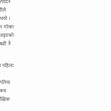
त्पादन
लीले
 भयो ।
लन गरेका
न पाइएको
बढी नै
दा पहिला
ो
 गतिमा
े कम
ैक्षिक