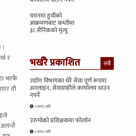
कार्यालय धाउन नपर्ने
यमनमा हुथीको
आक्रमणबाट कम्तीमा
३८ सैनिकको मृत्यु
ो ।
र्थ र
भर्खरै प्रकाशित
सबै
थाहा भएकै
उद्योग विभागका धेरै सेवा पूर्ण रूपमा
अनलाइन, सेवाग्राहीले कार्यालय धाउन
गाएर ती
नपर्ने
२ घण्टा अघि
ाहले
उरुग्वेको प्रशिक्षकमा फोर्लान
त्यन्तै
३ घण्टा अघि