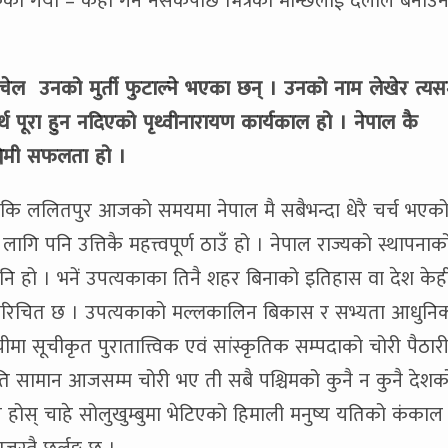
ो गर्यो – केही गर्न नसकेपछि भित्रैका मान्छेलाई दलाल बनाउन
रू अचेल उनको मुर्ती फुटाल्ने भएका छन् । उनको नाम लेखेर त्यसम
्थ पूरा हुन नदिएको पृथ्वीनारायण कार्यकाल हो । नेपाल कै
श्चिमी सफलता हो ।
्तो कि ललितपुर आजको समयमा नेपाल मै सबैभन्दा धेरै चर्च भएको
लागि पनि उत्तिकै महत्त्वपूर्ण ठाउँ हो । नेपाल राज्यको स्थापना
ि हो । भनें उपत्यकाका तिनै शहर बिनाको इतिहास वा देश केह
सँग परिचित छ । उपत्यकाको मल्लकालिन बिकास र सभ्यता आधुनि
मा सूचीकृत पुरातात्त्विक एवं सांस्कृतिक सम्पदाको चोरी पैठार
जति सामान आजसम्म चोरी भए ती सबै पश्चिमको कुनै न कुनै देशक
 होस् चाहे सोलुखुम्बुमा भेटिएको हिमाली मनुष्य यतिको कंकाल 