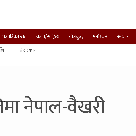
पत्रपत्रिका बाट
कला/साहित्य
खेलकुद
मनोरञ्जन
अन्य
लि
#सरकार
िमा नेपाल-वैखरी