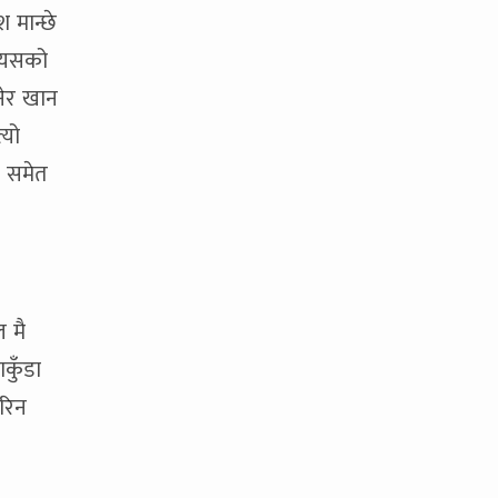
 मान्छे
त्यसको
नेर खान
्यो
ा समेत
ल मै
कुँडा
ेरिन